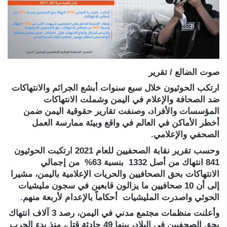
صوت الضالع / تقرير
ارتكب الحوثيون خلال سبع سنوات أبشع الجرائم والانتهاكات
ضد الصحافة والإعلام في اليمن وشملت الانتهاكات
المؤسسات والأفراد، وصنفت تقارير حقوقية اليمن ضمن
أخطر الأماكن في العالم في واقع وبيئة ممارسة العمل
الصحفي والإعلامي.
وحسب تقرير نقابة الصحفيين للعام 2021 ارتكبت الحوثيون
841 انتهاك من أصل 1332 بنسبة 63% من إجمالي
الانتهاكات بحق الصحافيين والحريات الإعلامية باليمن، مشيرا
إلى أن 10 صحافيين ما يزالون قابعين في سجون مليشيات
الحوثي واصدرت المليشيات أحكاماً بالإعدام لأربعة منهم.
وأعلنت منظمات مجتمع مدني في اليمن، رصد 3 آلاف انتهاك
بحق الصحفيين في البلاد، بينها 49 حادثة قتل، منذ بدء الحرب