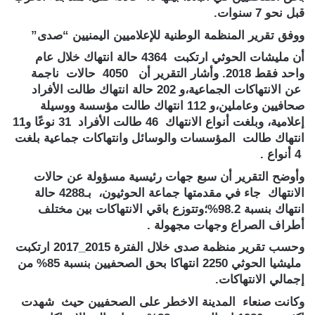
قبل نحو 7 سنوات.
ووفق تقرير المنظمة الوطنية للإعلاميين اليمنيين “صدى”
أن مليشات الحوثي ارتكبت 4364 حالة انتهاك خلال عام
واحد فقط 2018. وأشار التقرير أن 4050 حالات ناجمة
عن الانتهاكات الجماعية،و 202 حالة انتهاك طالت الأفراد
صحافيين وعاملين،و 112 انتهاك طالت مؤسسة ووسيلة
إعلامية، وبلغت أنواع الانتهاك 46 طالت الأفراد 31 نوعًا و11
انتهاك طالت المؤسسات والوسائل وانتهاكات جماعية بلغت
4 أنواع .
وأوضح التقرير أن سبع جهات رئيسية مسؤولة عن حالات
الانتهاك جاء في مقدمتها جماعة الحوثيون، بـ4288 حالة
انتهاك بنسبة 98.2%؛وتتوزع باقي الانتهاكات بين مختلف
أطراف الصراع وجهات مجهولة .
وحسب تقرير منظمة صدى خلال الفترة 2015_2017 ارتكبت
مليشيا الحوثي 2250 انتهاكا بحق الصحفيين بنسبة 85% من
إجمالي الانتهاكات.
وكانت صنعاء المدينة الاخطر على الصحفيين حيث شهدت