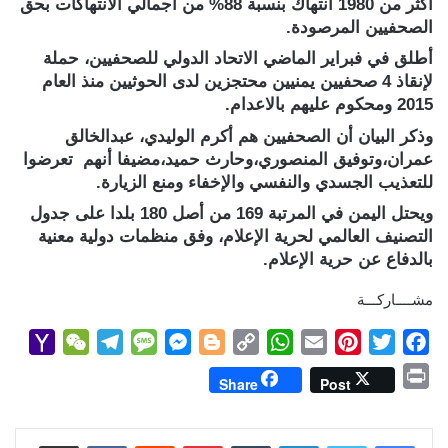
اكثر من 1980 انتهاك بنسبة 88% من اجمالي الانتهاكات بحق
الصحفيين المرصودة.
أطلق في فبراير الماضي الاتحاد الدولي للصحفيين، حملة
لإنقاذ 4 صحفيين يمنيين محتجزين لدى الحوثيين منذ العام
2015 ومحكوم عليهم بالاعدام.
وذكر البيان أن الصحفيين هم أكرم الوليدي، عبدالخالق
عمران،وتوفیق المنصوري،وحارث حميد،مضيفا أنهم تعرضوا
للتعذيب الجسدي والنفسي والإخفاء ومنع الزيارة.
ويحتل اليمن في المرتبة 169 من أصل 180 بلدا على جدول
التصنيف العالمي لحرية الإعلام، وفق منظمات دولية معنية
بالدفاع عن حرية الإعلام.
مشــــاركـــة
Y
W
T
M
M
B
C
W
E
P
T
F
a
e
e
e
e
l
o
h
m
i
w
a
P
Share
Post
h
C
l
s
s
o
p
a
a
n
i
c
r
o
h
e
s
s
g
y
t
i
t
t
e
i
b
t
e
l
s
لينكدإن
L
g
e
بينتيريست
a
g
a
o
مشاركة عبر البريد