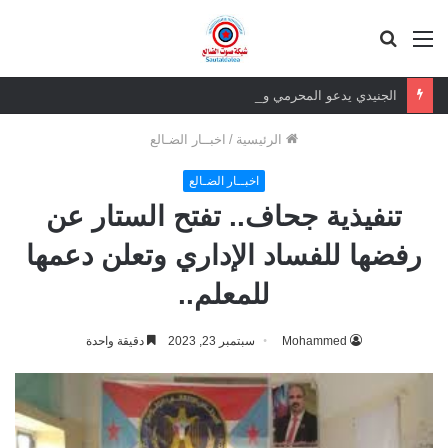
القائمة
بحث
عن
الجنيدي يدعو المحرمي وعلماء التيار السلفي إلى موقف واضح من الإساءة للزبيدي ويحذر من تداعيات الصمت
الرئيسية
/
اخبــار الضـالع
اخبــار الضـالع
تنفيذية جحاف.. تفتح الستار عن
رفضها للفساد الإداري وتعلن دعمها
للمعلم..
Mohammed
سبتمبر 23, 2023
دقيقة واحدة