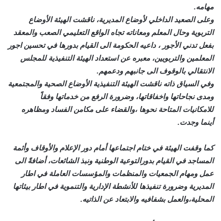
مهامه.
وعلى الصعيد الداخلي لأوضاع المديرية، ناقشت الهيئة الأوضاع
التربوية وحال المعلم ومعاناته تجاه الواقع التعليمي الصعب والمعقد
بفعل تدني الأجور ، داعيه الحكومة الى القيام بدورها في تحسين اجور
المعلمين والتربويين، معبره عن استعداد الهيئة التنفيذية للمجلس
الانتقالي بالوقوف الى جانبهم ودعمهم.
وفي السياق ذاته ناقشت الهيئة التنفيذية الأوضاع الصحية والمجتمعية
ومدى نجاحاتها واخفاقاتها، وضرورة الرفع من خدماتها وفقاً
للامكانيات المتاحة نحوها ،والقضاء على مكامن الفساد ومظاهره
أينما وجدت.
كما وقفت الهيئة في ختام اجتماعها أمام دور الإعلام والأوقاف وأئمة
المساجد في القيام بدورالتوعية الوطنية ونبذ الشائعات، أضافةً الى
عمل ومهام الجمعيات والمنظمات والمؤسسات العاملة في اطار
المديرية وضرورة تنفيذها للأنشطة الإدارية والتنموية في اطار بيئاتها
المحلية،والعمل بشفافيه والابتعاد عن الذاتيه.