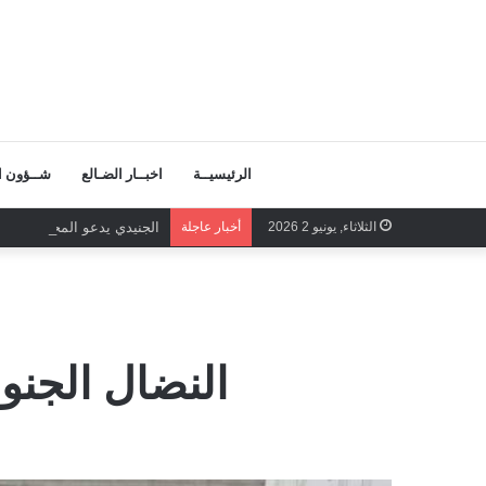
الرئيسيــة
اخبــار الضـالع
شــؤون ال
الثلاثاء, يونيو 2 2026
أخبار عاجلة
الجنيدي يدعو المحرمي وعلم
النضال الجنو