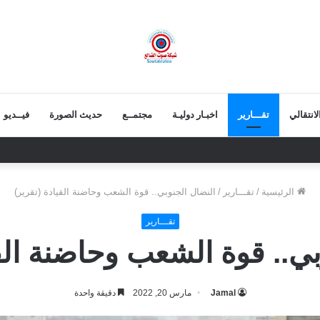
انتقالي
تقـــارير
اخبـار دوليـة
مجتمــع
حديث الصورة
فيــديو
اء التيار السلفي إلى موقف واضح من الإساءة للزبيدي ويحذر من تداعيات الصمت
الرئيسية
/
تقـــارير
/
النضال الجنوبي.. قوة الشعب وحاضنة القيادة (تقرير)
تقـــارير
بي.. قوة الشعب وحاضنة القي
Jamal
مارس 20, 2022
دقيقة واحدة