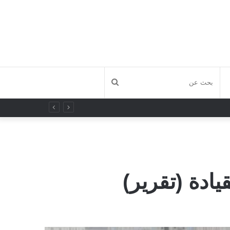
بحث
عن
ادة (تقرير)