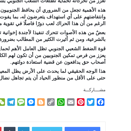
تعزّز من تحركاته لحماية تطلعات الشعب الجنوبي بشك
هذه الأهمية تجعل من الضروري أن يحافظ الجنوبيون 
وانتفاضتهم على أي استهداف يتعرضون له، بما يفوت
الرغم من أن هذا الحراك لعب دورًا فاصلًا في تقوية
بعضٌ من هذه الأصوات تتحرك تنفيذا لأجندة إخوانية
بالشرعية، ومن ثم أثيرت الكثير من المطالب بضرورة
قوة الضغط الشعبي الجنوبي تظل العامل الأهم لحماي
يعزز من فرص تمكين الجنوبيين من أن تكون لهم الكلمة
أصحاب حق يدافعون عن قضية استعادة دولتهم.
هذا الوجه الحقيقي لما يحدث على الأرض يظل المعيا
حتى على الأقل من منظور الحياد أن يتم تجاهل نضال 
مشــــاركـــة
T
M
M
B
C
W
E
P
T
F
e
e
e
l
o
h
m
i
w
a
l
s
s
o
p
a
a
n
i
c
e
s
s
g
y
t
i
t
t
e
لينكدإن