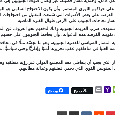
ل كامل، وحماية مسار قضيته، عبر إيصال صوت الجنوبيين إلى كل ا
على حراكهم الثوري المستمر، وأن يكون الاحتجاج السلمي هو الو
 الفرصة على بعض الأصوات التي سُمعت للتقليل من احتجاجات ال
 مسار نجاحات الجنوب على الأرض طوال الفترة الماضية.
 تستهدف ضرب العزيمة الجنوبية وذلك لدفعهم نحو العزوف عن الم
 تفويت الفرصة هذه الدعوات، وأن يحافظ الجنوبيون على حسهم ا
ة المسار السياسي للقضية الجنوبية، وهو ما تجسّد مثلًا في مح
 العليا في مناطقهم عقب تحريرها أمنيًا وإداريًّا وحتى سياسيًّا
ر الذي يجب أن يتعاطى معه المجتمع الدولي عبر رؤية منطقية وص
الجنوبيين القوي الذي يحمي قضيتهم وعدالة مطالبهم.
P
Y
W
Share
Post
r
a
e
i
h
C
n
o
h
بينتيريست
مشاركة عبر البريد
طباعة