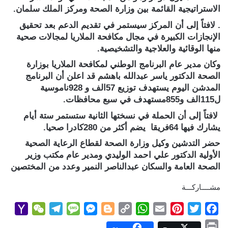
الاستراتيجية القائمة بين وزارة الصحة ومركز الملك سلمان.
. لافتاً إلى أن المركز سيستمر في تقديم الدعم بعد تحقيق
الإنجازات الكبيرة في مجال مكافحة الملاريا لمجالات صحية
منها الوقائية والعلاجية والتشخيصية.
وكان مدير عام البرنامج الوطني لمكافحة الملاريا بوزارة
الصحة الدكتور ياسر عبدالله باهشم قد اعلن أن البرنامج
المدشن اليوم يستهدف توزيع 57الف و 928ناموسية
ل115الف و855مستهدف في سبع محافظات.
لافتاً إلى أن الحملة في نسختها الثانية ستستمر ستة أيام
يشارك فيها 64فريقا يضم أكثر من 280كادرا صحيا.
حضر التدشين وكيل وزارة الصحة لقطاع الرعاية الصحية
الأولية الدكتور علي احمد الوليدي ومدير عام مكتب وزير
الصحة العامة والسكان عبدالناصر النمير وعدد من المختصين
مشــــاركـــة
Y
W
T
M
M
B
C
W
E
P
T
F
a
e
e
e
e
l
o
h
m
i
w
a
P