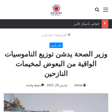
القائمة
بحث
عن
القائم بأعمال الأمين العام يعزي بوفاة الشيخ أبو بكر أحمد علي بن مسعود القاضي
الرئيسية
/
تقـــارير
تقـــارير
وزير الصحة يدشن توزيع الناموسيات
الواقية من البعوض لمخيمات
النازحين
Jamal
مارس 29, 2022
دقيقة واحدة