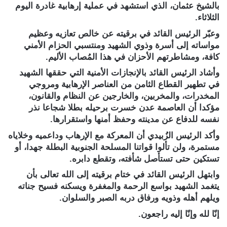
بالشيخ عثمان، الذي استشهد في عملية إرهابية غادرة اليوم
الثلاثاء.
وعبّر الرئيس القائد في برقيته عن خالص تعازيه وعظيم
مواساته إلى أسرة وذوي الشهيد ومنتسبي الحزام الأمني
كافة، ومشاطرتهم الأحزان في هذا المُصاب الأليم.
وأشاد الرئيس القائد بالإنجازات الأمنية التي حققها الشهيد
في تطهير القطاع الثامن من العناصر الإرهابية ومروجي
المخدرات، والمخربين، والخارجين عن النظام والقانون،
مؤكدا أن العاصمة عدن خسرت برحيله بطلا شجاعا نذر
نفسه للدفاع عن مدينته وحفظ أمنها واستقرارها.
وأكد الرئيس الزُبيدي أن المعركة مع الإرهاب وداعميه وخلاياه
مستمرة، ولن تألوا قواتنا المسلحة الجنوبية البطلة جهدا، أو
تستكين حتى تستأصل شأفته، وتقطع دابره.
وابتهل الرئيس القائد في ختام برقيته إلى الله تعالى بأن
يتغمد الشهيد بواسع الرحمة والمغفرة ويسكنه فسيح جناته
ويلهم أهله وذويه ورفاق دربه الصبر والسلوان.
إنّا لله وإنّا إليه راجعون.