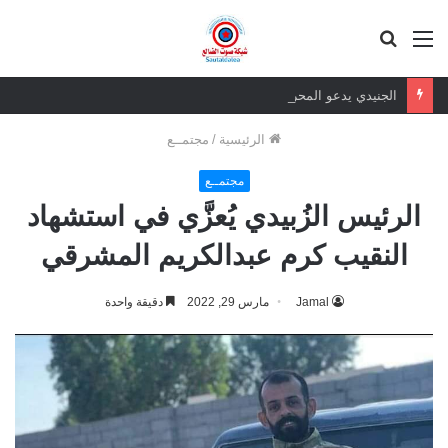
القائمة
بحث
عن
الجنيدي يدعو المحرمي وعلماء التيار السلفي إلى موقف واضح من الإساءة للزبيدي ويحذر من تداعيات الصمت
الرئيسية
/
مجتمــع
مجتمــع
الرئيس الزُبيدي يُعزَّي في استشهاد
النقيب كرم عبدالكريم المشرقي
Jamal
مارس 29, 2022
دقيقة واحدة