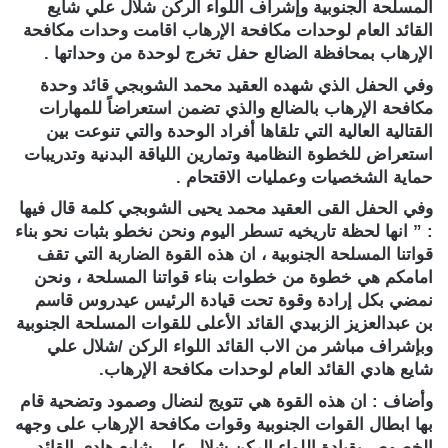
المسلحة الجنوبية وإشراف اللواء الركن شلال علي شايع
القائد العام لوحدات مكافحة الإرهاب اقامت وحدات مكافحة
الإرهاب بمحافظة الضالع حفل تخرج لوحدة من وحداتها .
وفي الحفل الذي شهده العقيد محمد الشوبجي قائد وحدة
مكافحة الإرهاب بالضالع والذي تضمن استعراضاً للمهارات
القتالية العالية التي تلقاها أفراد الوحدة والتي تنوعت بين
استعراض للخطوة النظامية وتمارين اللياقة البدنية وتدريبات
حماية الشخصيات وعمليات الاقتحام .
وفي الحفل القى العقيد محمد يحيى الشوبجي كلمة قال فيها
: ” انها لحظة تاريخيه تسطر اليوم ونحن نخطو بثبات نحو بناء
قواتنا المسلحة الجنوبية ، ان هذه القوة الضاربة التي تقف
امامكم هي خطوة من خطوات بناء قواتنا المسلحة ، ونحن
نمضي بكل إرادة وقوة تحت قيادة الرئيس عيدروس قاسم
بن عبدالعزيز الزبيدي القائد الأعلى للقوات المسلحة الجنوبية
وبإشراف مباشر من الاب القائد اللواء الركن /شلال علي
شايع هادي القائد العام لوحدات مكافحة الإرهاب.
وأضاف : ان هذه القوة هي تتويج لنضال وصمود وتضحية قام
بها ابطال القوات الجنوبية وقوات مكافحة الإرهاب على وجهه
الخصوص بقيادة اللواء الركن شلال علي شايع هادي القائد