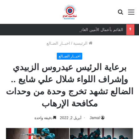
القائمة
بحث
عن
القائم بأعمال الأمين العام يعزي بوفاة الشيخ أبو بكر أحمد علي بن مسعود القاضي
الرئيسية
/
اخبــار الضـالع
اخبــار الضـالع
برعاية الرئيس عيدروس الزبيدي
وإشراف اللواء شلال علي شايع ..
الضالع تشهد تخرج وحدة من وحدات
مكافحة الإرهاب
Jamal
أبريل 2, 2022
دقيقة واحدة