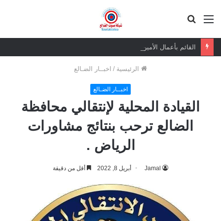
القائمة
بحث
عن
القائم بأعمال الأمين العام يعزي بوفاة الشيخ أبو بكر أحمد علي بن مسعود القاضي
الرئيسية
/
اخبــار الضـالع
اخبــار الضـالع
القيادة المحلية لإنتقالي محافظة
الضالع ترحب بنتائج مشاورات
الرياض .
Jamal
أبريل 8, 2022
أقل من دقيقة