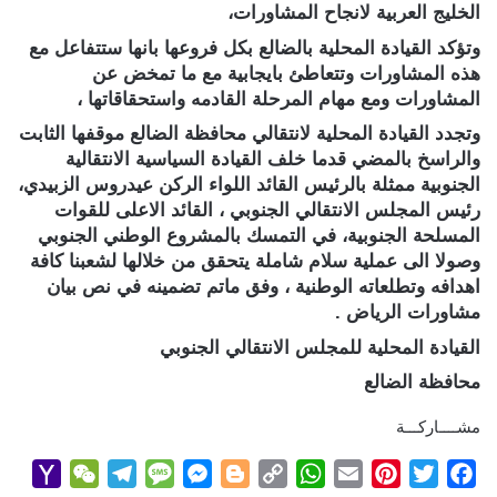
الخليج العربية لانجاح المشاورات،
وتؤكد القيادة المحلية بالضالع بكل فروعها بانها ستتفاعل مع
هذه المشاورات وتتعاطئ بايجابية مع ما تمخض عن
المشاورات ومع مهام المرحلة القادمه واستحقاقاتها ،
وتجدد القيادة المحلية لانتقالي محافظة الضالع موقفها الثابت
والراسخ بالمضي قدما خلف القيادة السياسية الانتقالية
الجنوبية ممثلة بالرئيس القائد اللواء الركن عيدروس الزبيدي،
رئيس المجلس الانتقالي الجنوبي ، القائد الاعلى للقوات
المسلحة الجنوبية، في التمسك بالمشروع الوطني الجنوبي
وصولا الى عملية سلام شاملة يتحقق من خلالها لشعبنا كافة
اهدافه وتطلعاته الوطنية ، وفق ماتم تضمينه في نص بيان
مشاورات الرياض .
القيادة المحلية للمجلس الانتقالي الجنوبي
محافظة الضالع
مشــــاركـــة
Y
W
T
M
M
B
C
W
E
P
T
F