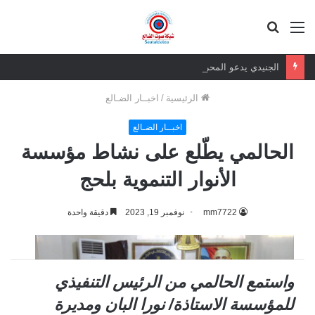
القائمة
بحث
عن
الجنيدي يدعو المحرمي وعلماء التيار السلفي إلى موقف واضح من الإساءة للزبيدي ويحذر من تداعيات الصمت
الرئيسية
/
اخبــار الضـالع
اخبــار الضـالع
الحالمي يطّلع على نشاط مؤسسة
الأنوار التنموية بلحج
mm7722
نوفمبر 19, 2023
دقيقة واحدة
واستمع الحالمي من الرئيس التنفيذي
للمؤسسة الاستاذة/ نورا البان ومديرة