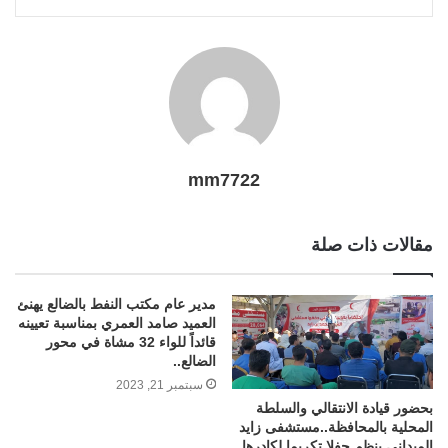
l
r
t
mm7722
مقالات ذات صلة
مدير عام مكتب النفط بالضالع يهنئ
العميد صامد العمري بمناسبة تعيينه
قائداً للواء 32 مشاة في محور
الضالع..
سبتمبر 21, 2023
بحضور قيادة الانتقالي والسلطة
المحلية بالمحافظة..مستشفى زايد
الميداني ينظم حفلا تكريما لكادرها