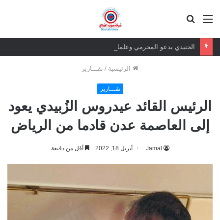
القائمة
بحث
عن
الجنيدي يدعو المحرمي وعلماء التيار السلفي إلى موقف واضح من الإساءة للزبيدي ويحذر من تداعيات الصمت
الرئيسية
/
تقـــارير
تقـــارير
الرئيس القائد عيدروس الزُبيدي يعود
إلى العاصمة عدن قادما من الرياض
Jamal
أبريل 18, 2022
أقل من دقيقة