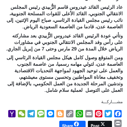
عاد الرئيس القائد عيدروس قاسم الزُّبيدي رئيس المجلس
الانتقالي الجنوبي، القائد الأعلى للقوات المسلحة الجنوبية،
نائب رئيس مجلس القيادة الرئاسي، صباح اليوم الإثنين، إلى
العاصمة عدن، قادما من العاصمة السعودية الرياض.
وتأتي عودة الرئيس القائد عيدروس الزُّبيدي بعد مشاركته
على رأس وفد المجلس الانتقالي الجنوبي في مشاورات
الرياض خلال المدة من 29 مارس وحتى 7 من إبريل الجاري.
ومن المتوقع وصول كامل هيكل مجلس القيادة الرئاسي إلى
العاصمة عدن، لتولي مهامه رسميا، من عاصمة الجنوب
والعمل على توحيد الجهود لمواجهة التحديات الاقتصادية
وتخفيف معاناة المواطنين وتحسين مستوى معيشتهم،
وتدشين المرحلة الجديدة من العمل الحكومي، بالإضافة إلى
العمل على التوصل لعملية سلام شامل.
مشــــاركـــة
Y
W
T
M
M
B
C
W
E
P
T
F
a
e
e
e
e
l
o
h
m
i
w
a
P
Share
Post