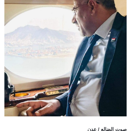
صوت الضالع / عدن