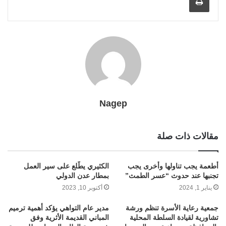
i
m
e
k
p
s
k
l
r
t
Nagep
مقالات ذات صلة
أطعمة يجب تناولها وأخرى يجب
الكثيري يطّلع على سير العمل
تجنبها عند حدوث “عسر الطمث”
بمطار عدن الدولي
يناير 1, 2024
أكتوبر 10, 2023
جمعية رعاية الأسرة تنظم ورشة
مدير عام التواهي يؤكد أهمية ترميم
تشاورية لقيادة السلطة المحلية
المباني القديمة الأثرية وفق