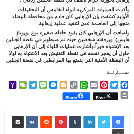
إرهابي بحوزته حزام ناسف في نقطة الجبلين ردفان .
وأكدت العمليات المركزية للواء الخامس أن التحقيقات
الأولية كشفت بإن الإرهابي كان قادم من محافظة البيضاء
متجها إلى العاصمة عدن لتنفيذ عملية إرهابية.
واضافت أن الإرهابي كان يقود حافلة صغيرة نوع تويوتا(
هايس)، وبرفقته شخصين حيث تم ضبطهم في نقطة الجبلين
بعد الإشتباه فوراً.وأشارت عمليات اللواء إلى أن الإرهابي
حاول أن يفجر نفسه في نقطة التفتيش بعد الاشتباه به لولا
أن اليقظة الأمنية التي يتمتع بها المرابطين في نقطة الجبلين
مشــــاركـــة
Y
W
T
M
M
B
C
W
E
P
T
F
a
e
e
e
e
l
o
h
m
i
w
a
P
Share
Post
h
C
l
s
s
o
p
a
a
n
i
c
r
o
h
e
s
s
g
y
t
i
t
t
e
i
b
t
e
l
s
لينكدإن
L
g
e
بينتيريست
a
g
a
o
مشاركة عبر البريد
n
M
t
r
g
n
e
i
A
r
e
o
t
طباعة
a
a
e
g
r
n
p
e
r
o