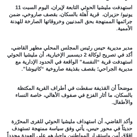
استهدفت مليشيا الحوثي التابعة لإيران، اليوم السبت 11
يونيو/ حزيران، قرية آهلة بالسكان، بقصف صاروخي، ضمن
جرائمها الممنهجة بحق المدنيين وخروقاتها الصارخة للهدنة
الأممية.
مدير مديرية حيس رئيس المجلس المحلي مطهر القاضي،
أكد في تصريح لوكالة 2 ديسمبر الإخبارية، أن مليشيا الحوثي
استهدفت قرية “النفسة” الواقعة في الحدود الإدارية مع
مديرية الجراحي؛ بقصف بقذيفة صاروخية “كاتيوشا”.
موضحاً أن القذيفة سقطت في أطراف القرية المكتظة
بالسكان، ما أثار الفزع في صفوف الأهالي، خاصة النساء
والأطفال.
وأكد القاضي، أن استهداف مليشيا الحوثي للقرى المحرّرة
حديثاً في محور حيس، يأتي وفق سياسة ممنهجة تستهدف
إقلاق أمن واستقرار المواطنين وإجبارهم على العودة مجدداً