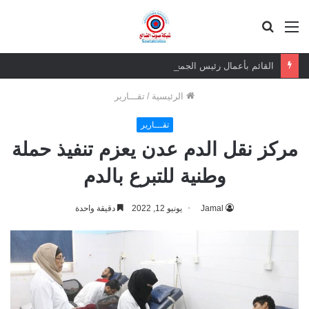
القائمة
بحث
عن
القائم بأعمال رئيس الجمعية الوطنية يزور المناضل حسين ناجي ويطمئن على صحته
الرئيسية
/
تقـــارير
تقـــارير
مركز نقل الدم عدن يعزم تنفيذ حملة
وطنية للتبرع بالدم
Jamal
يونيو 12, 2022
دقيقة واحدة