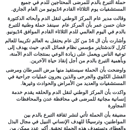
حملة التبرع بالدم للمرضى المحتاجين للدم في جميع
المستشفيات يوم الثلاثاء القادم 14يونيو من العام الجاري.
وقالت مدير عام المركز الوطني لنقل الدم وأبحاثه الدكتورة
حنان حسن عمر بأن المركز عام سينفذ حملة وطنية للتبرع
بالدم في اليوم العالمي للدم الثلاثاء القادم الموافق 14يونيو.
وأشارت بأن ال 14 من كل عام يحتفل به العالم تكريما للعالم
كارل لاندشتاينر مؤسس نظام فصائل الدم، حيث يهدف إلى
توعية الناس ويعمل على زيادة الوعي بمنتجات الدم الآمنة،
وبأهمية التبرع بالدم من أجل إنقاذ حياة الآخرين.
واوضحت بأن الحملة سيستفيذ منها مرض السرطان ومرضى
الفشل الكلوي والجرحى والذين يجرون عمليات جراحية في
المستشفيات والعديد من الأمراض والحوادث وغيرها.
واكدت بأن المركز الوطني لنقل الدم والحلقه يقدم خدمة
إنسانية مجانية للمرضى في محافظة عدن والمحافظات
المجاورة
مضيفة بأن الحملة تأتي لنشر ثقافة التبرع بالدم بين
المواطنين، وترسيخًا للهدف الإنساني النبيل في مجال البذل
والعطاء، وتستهدف هذه الحملة تحقيق أكبر عدد ممكن من