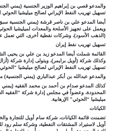
والمدعو قصي بن إبراهيم الوزير الجنسية (يمني الجن
تسهيل تهريب النفط الإيراني لصالح ميليشيا الحوثي ال
ويعمل على تجهيز الأسلحة والمعدات لميليشيا الحوثي 
(الذهب الأسود)، وشركات نفطية أخرى، التي تعمل عل
تسهيل تهريب نفط إيران
القائمة شملت أيضا المدعو زيد بن علي بن يحيى الشر
وكذلك شركة (أويل برايمر)، ويتولى إدارة شركة (أز
تسهيل تهريب النفط الإيراني لصالح ميليشيا “الحوثي” 
والمدعو عبدالله بن أبكر عبدالباري (يمني الجنسية) 
كذلك المدعو صدام بن أحمد بن محمد الفقيه (يمني ا
المحدودة، وعضواً في مجلس إدارة شركة “الفقيه العا
ميليشيا “الحوثي” الإرهابية.
الكيانات
تضمنت قائمة الكيانات، شركة سام أويل للتجارة وال
أويل لاستيراد المشتقات النفطية، وشركة سلم رود للتج