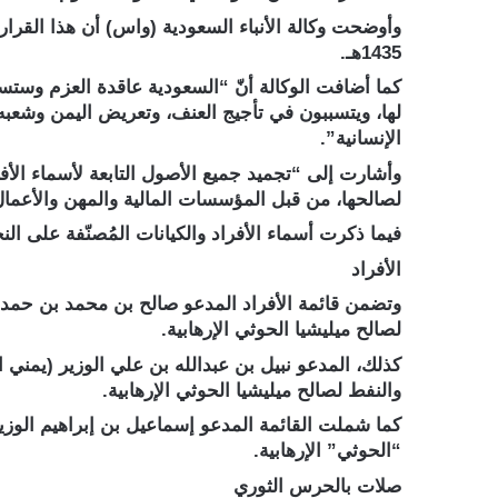
1435هـ.
كما أضافت الوكالة أنّ “السعودية عاقدة العزم وستستم
لها، ويتسببون في تأجيج العنف، وتعريض اليمن وشعبه 
الإنسانية”.
لصالحها، من قبل المؤسسات المالية والمهن والأعمال غ
فيما ذكرت أسماء الأفراد والكيانات المُصنّفة على النح
الأفراد
وتضمن قائمة الأفراد المدعو صالح بن محمد بن حمد بن
لصالح ميليشيا الحوثي الإرهابية.
كذلك، المدعو نبيل بن عبدالله بن علي الوزير (يمني 
والنفط لصالح ميليشيا الحوثي الإرهابية.
كما شملت القائمة المدعو إسماعيل بن إبراهيم الوزير
“الحوثي” الإرهابية.
صلات بالحرس الثوري