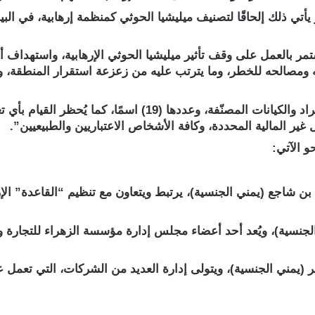
ر بالعمل على وقف تأثير ميليشيا الحوثي الإرهابية، واستهداف أبرز
ومصالحه للخطر، وما يترتب عليه من زعزعة استقرار المنطقة، وعرق
وأشارت إلى “تجميد جميع الأصول التابعة لأسماء الأفراد والكيانات
ير المالية المحددة، وكافة الأشخاص الاعتباريين والطبيعيين”.
و الآتي:
 شاجع (يمني الجنسية)، يرتبط ويتعاون مع تنظيم “القاعدة” الإرها
الجنسية)، ويُعد أحد أعضاء مجلس إدارة مؤسسة الزهراء للتجارة و
 (يمني الجنسية)، ويتولى إدارة العديد من الشركات، التي تعمل 