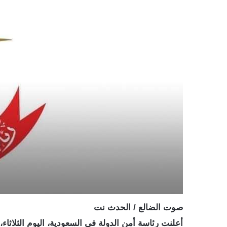
صوت الضالع / الحدث نت
أعلنت رئاسة أمن الدولة في السعودية، اليوم الثلاثاء، تصنيف 8 أفراد و11 كيانا على لائحة الإرهاب لدعمهم