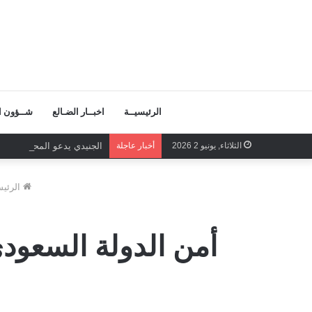
الرئيسيــة
اخبــار الضـالع
شــؤون ال
الثلاثاء, يونيو 2 2026
أخبار عاجلة
الجنيدي يدعو المحرمي وعلم
الرئيس