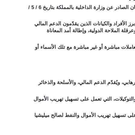
وأوضحت وكالة الأنباء السعودية (واس) أن هذا القرار يأتي ذلك إلحاقًا لتصنيف ميليشيا الحوثي كمنظمة إرهابية، في البيان الصادر عن وزارة الداخلية بالمملكة بتاريخ 6 / 5 /
 الأفراد والكيانات الذين يقدّمون الدعم المالي
لة الملاحة الدولية، وإطالة أمد المعاناة
 المصنّفة، وعددها (19) اسمًا، كما يُحظر القيام بأي تعاملات مباشرة أو غير مباشرة مع تلك الأسماء أو
بي، ويُقدّم الدعم المالي، والأسلحة والذخائر
التوكيلات، التي تعمل على تسهيل تهريب الأموال
على تسهيل تهريب الأموال والنفط لصالح ميليشيا