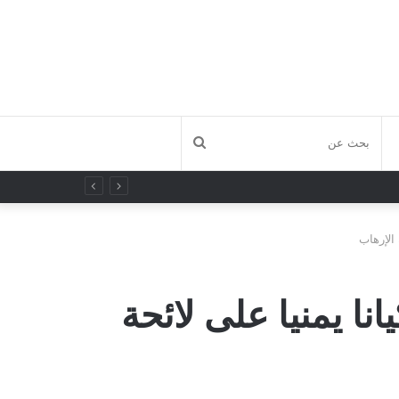
بحث
عن
 الدولة السعودي يعلن تصنيف 8أفراد و11كيانا يمنيا على لائحة