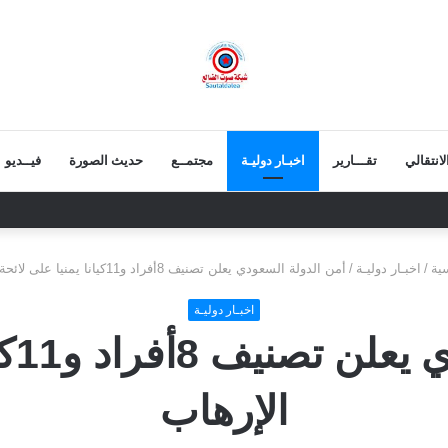
انتقالي
تقـــارير
اخبـار دوليـة
مجتمــع
حديث الصورة
فيــديو
اء التيار السلفي إلى موقف واضح من الإساءة للزبيدي ويحذر من تداعيات الصمت
ية
/
اخبـار دوليـة
/
أمن الدولة السعودي يعلن تصنيف 8أفراد و11كيانا يمنيا على لائحة الإرهاب
اخبـار دوليـة
أمن
الإرهاب