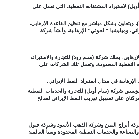
ويل) لاستيراد المشتقات النفطية، التي تعمل على
لمدعو علي بن ناصر قرشة (يمني الجنسية سبق الإعلان عنه في قائمة المطلوبين للمملكة بتاريخ 16 / 2 / 1439هـ)، ويتعاون بشكل مباشر مع تنظيم القاعدة الإرهابي،
ني، وميليشيا “الحوثي” الإرهابية، وأنشأ شركة
رهابي، يملك شركة (سلم رود) للتجارة والاستيراد،
ت النفطية المحدودة، وتعمل تلك الشركات على
لإرهابية في مجال استيراد النفط الإيراني.
 مؤسس شركة (سام أويل) للتجارة والخدمات النفطية
ركتان على تسهيل تهريب النفط الإيراني لصالح
شركة أبراج اليمن وشركة الذهب الأسود وشركة فيول
والصناعة والخدمات النفطية المحدودة وسبأ العالمية