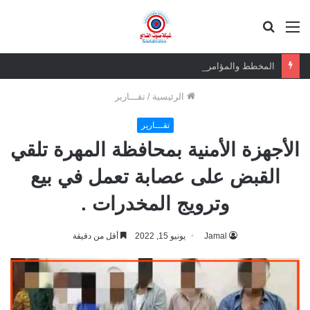
القائمة
بحث
عن
المخطط والمؤامرة.. أبعاد الدور السعودي في استهداف استقرار الجنوب العربي
الرئيسية
/
تقـــارير
تقـــارير
الأجهزة الأمنية بمحافظة المهرة تلقي
القبض على عصابة تعمل في بيع
وترويج المخدرات .
Jamal
يونيو 15, 2022
أقل من دقيقة