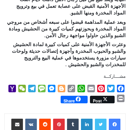
الأجهزة الأمنية القبض على عصابة تعمل في بيع وترويج
المواد المخدرة ومنها الشبو.
وبعد عملية المداهمة قبضوا على سبعه أشخاص من مروجي
المواد المخدرة وبحوزتهم كميات كبيرة من الحشيش ومادة
الشبو والذين حاولوا مواجهة رجال الأمن.
وعثرت الأجهزة الأمنية على كميات كبيرة لمادة الحشيش
والشبو والحبوب المخدرة وأجهزة إتصالات حديثة ولوحات
سيارات مزورة يستخدموها في عملية البيع والترويج
للمخدرات والشبو والحشيش .
مشــــاركـــة
Y
W
T
M
M
B
C
W
E
P
T
F
a
e
e
e
e
l
o
h
m
i
w
a
P
Share
Post
h
C
l
s
s
o
p
a
a
n
i
c
r
o
h
e
s
s
g
y
t
i
t
t
e
i
b
t
e
l
s
لينكدإن
L
g
e
بينتيريست
a
g
a
o
مشاركة عبر البريد
n
M
t
r
g
n
e
i
A
r
e
o
t