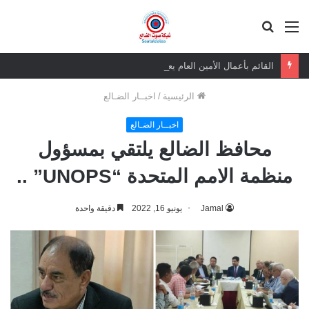
القائمة
بحث
عن
القائم بأعمال الأمين العام يعزي بوفاة الشيخ أبو بكر أحمد علي بن مسعود القاضي
الرئيسية
/
اخبــار الضـالع
اخبــار الضـالع
محافظ الضالع يلتقي بمسؤول
منظمة الامم المتحدة “UNOPS” ..
Jamal
يونيو 16, 2022
دقيقة واحدة