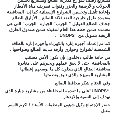
مشاريع رصف شوارع مديرية الضالع ومشاريع تحسين
الجولات والأرصفة والجزر وقنوات تصريف مياة الأمطار
وإعادة تأهيل وتحسين الشوارع الإسفلتية كما إن المحافظة
معتمدة طرق خارجية العدد ثلاثة الضالع _ الأزارق الضالع
جحاف الضالع العوابل ” الجرب” الجباره “الجرب” التي هي
معتمدة ضمن حطة هذا العام لتنفيذه ضمن صندوق الطرق
الريفية بتمويل من “UNOPS” .
كما تم إعتماد أجهزة إنارة بالكهرباء وأجهزة إنارة بالطاقة
الشمسية لشوارع وحواري وأزقة مدينة الضالع وضواحيها .
من جانبة طالب د/خلدون بإن يكون الأمن مستتب
بالمحافظة حتى لا يعيق عملهم ويجبرهم على مغادرة
محافظة الضالع الذي يبذلون كل ما بوسعهم إعطائها
المشاريع المميزة والذي تليق بعظمتها ..
وفي الختام شكر محافظ الضالع
“UNOPS”على ما تقدمه للمحافظة من مشاريع جبارة الذي
تهدف إلى التنمية وإلازدهار..
حضر الإجتماع وكيل شؤون المنظمات الأستاذ / اكرم قاسم
مقبل