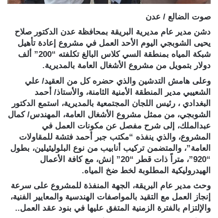
صوت الضالع / عدن
دشن مدير عام مديرية البريقة بمحافظة عدن الدكتور صلاح
يحيى الشوبجي اليوم الأحد العمل في مشروع إعادة تأهيل
شبكة المياه بمنطقة السي كلاس البالغ تكلفته “200” ألف
دولار بتمويل من مشروع الأشغال العامة بالمديرية.
وعلى هامش التدشين والذي حضره كل من العقيد/ علي
الشعيبي مدير المنطقة الأمنية الثامنة، والأستاذ/ أحمد
البغدادي ، رئيس اللجان المجتمعية بالمديرية، استمع الدكتور
الشوبجي، من ممثل مشروع الأشغال العامة، المهندس/ كمال
عبدالملك، إلى شرح مفصل عن مكونات العمل في
المشروع، والذي ينفذه “مكتب جبر أحمد فتشة للمقاولات
العامة”، والمتضمن تركيب أنابيب من نوع البلوليثيلين، بطول
“920”، متراً ذات قطر “20” إنش، مع كافة الأعمال
الهيدروليكية المطلوبة لخط ضخ المياه.
وحث مدير عام البريقة، الجهة المنفذة للمشروع على سرعة
إنجاز العمل مع التقيد بالمواصفات الهندسية والمعايير الفنية،
والإلتزام بالفترة الزمنية المتفق عليها في بنود عقد العمل..