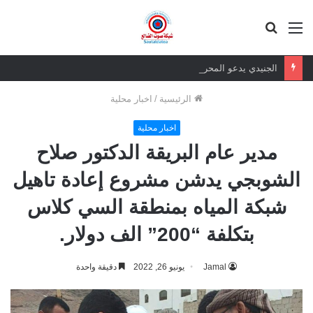
القائمة
بحث
عن
الجنيدي يدعو المحرمي وعلماء التيار السلفي إلى موقف واضح من الإساءة للزبيدي ويحذر من تداعيات الصمت
الرئيسية
/
اخبار محلية
اخبار محلية
مدير عام البريقة الدكتور صلاح
الشوبجي يدشن مشروع إعادة تاهيل
شبكة المياه بمنطقة السي كلاس
بتكلفة “200” الف دولار.
Jamal
يونيو 26, 2022
دقيقة واحدة