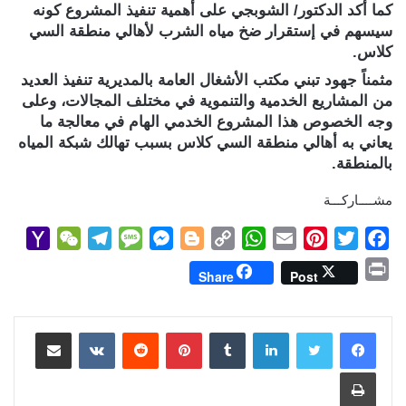
كما أكد الدكتور/ الشوبجي على أهمية تنفيذ المشروع كونه
سيسهم في إستقرار ضخ مياه الشرب لأهالي منطقة السي
كلاس.
مثمناً جهود تبني مكتب الأشغال العامة بالمديرية تنفيذ العديد
من المشاريع الخدمية والتنموية في مختلف المجالات، وعلى
وجه الخصوص هذا المشروع الخدمي الهام في معالجة ما
يعاني به أهالي منطقة السي كلاس بسبب تهالك شبكة المياه
بالمنطقة.
مشــــاركـــة
Y
W
T
M
M
B
C
W
E
P
T
F
a
e
e
e
e
l
o
h
m
i
w
a
P
Share
Post
h
C
l
s
s
o
p
a
a
n
i
c
r
o
h
e
s
s
g
y
t
i
t
t
e
i
b
t
e
l
s
لينكدإن
L
g
e
بينتيريست
a
g
a
o
مشاركة عبر البريد
n
M
t
r
g
n
e
i
A
r
e
o
t
طباعة
a
a
e
g
r
n
p
e
r
o
i
m
e
k
p
s
k