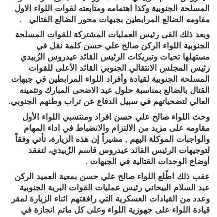
المسلحة الجنوبية وكذا اهتمامه ومتابعته لقوات اللواء الاول
مقاومه الضالع المرابطين بجبهات محور الضالع القتالي .
وبعد ذلك القى رئيس العمليات المشتركة للقوات المسلحة
الجنوبية اللواء الركن صالح علي حسن كلمة نقل في
مستهلها تحيات وتبريكات الرئيس القائد عيدروس الزُبيدي
رئيس المجلس الانتقالي الجنوبي القائد الأعلى للقوات
المسلحة الجنوبية لقيادة وأفراد اللواء المرابطين في جبهات
القتال بالضالع بمناسبة حلول عيد الاضحى المبارك وتثمينه
العالي لتضحياتهم في سبيل الدفاع عن تراب وطنهم الجنوبي.
وحث اللواء صالح علي حسن افراد ومنتسبي اللواء الأول
مقاومه على مزيد من الالتزام والانضباط في اداء المهام
والواجبات الموكلة اليهم , مشيراً إن هذه الزيارة، تأتي وفقاً
لتوجيهات الرئيس القائد عيدروس قاسم الزُبيدي، لتفقد
أوضاع الوحدات القتالية في الجبهات .
عقب ذلك اطّلع اللواء صالح علي حسن بمعية العميد الركن
عبد السلام البيحاني رئيس عمليات القوات البرية الجنوبية
وعدد من القيادات العسكرية التي رافقتهم اثناء الزيارة لمقر
قيادة اللواء على جهوزية اللواء وعلى كل ماتم انجازة في