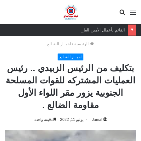
القائمة
بحث
عن
القائم بأعمال الأمين العام يعزي بوفاة الشيخ أبو بكر أحمد علي بن مسعود القاضي
الرئيسية
/
اخبــار الضـالع
اخبــار الضـالع
بتكليف من الرئيس الزبيدي .. رئيس
العمليات المشتركه للقوات المسلحة
الجنوبية يزور مقر اللواء الأول
مقاومة الضالع .
Jamal
يوليو 11, 2022
دقيقة واحدة