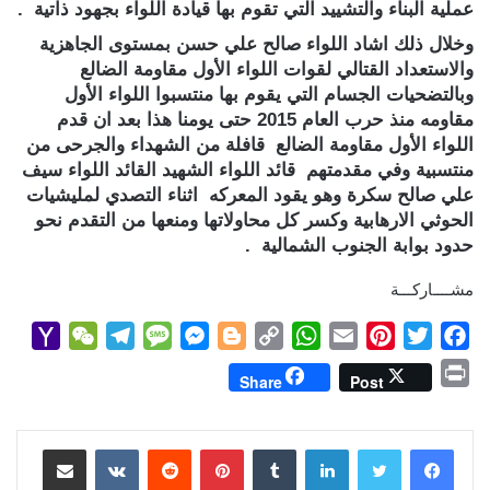
عملية البناء والتشييد التي تقوم بها قيادة اللواء بجهود ذاتية .
وخلال ذلك اشاد اللواء صالح علي حسن بمستوى الجاهزية
والاستعداد القتالي لقوات اللواء الأول مقاومة الضالع
وبالتضحيات الجسام التي يقوم بها منتسبوا اللواء الأول
مقاومه منذ حرب العام 2015 حتى يومنا هذا بعد ان قدم
اللواء الأول مقاومة الضالع قافلة من الشهداء والجرحى من
منتسبية وفي مقدمتهم قائد اللواء الشهيد القائد اللواء سيف
علي صالح سكرة وهو يقود المعركه اثناء التصدي لمليشيات
الحوثي الارهابية وكسر كل محاولاتها ومنعها من التقدم نحو
حدود بوابة الجنوب الشمالية .
مشــــاركـــة
Y
W
T
M
M
B
C
W
E
P
T
F
a
e
e
e
e
l
o
h
m
i
w
a
P
Share
Post
h
C
l
s
s
o
p
a
a
n
i
c
r
o
h
e
s
s
g
y
t
i
t
t
e
i
b
t
e
l
s
لينكدإن
L
g
e
بينتيريست
a
g
a
o
مشاركة عبر البريد
n
M
t
r
g
n
e
i
A
r
e
o
t