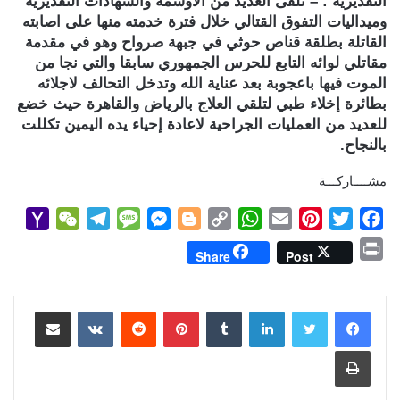
التقديرية : – تلقى العديد من الأوسمة والشهادات التقديرية
وميداليات التفوق القتالي خلال فترة خدمته منها على اصابته
القاتلة بطلقة قناص حوثي في جبهة صرواح وهو في مقدمة
مقاتلي لوائه التابع للحرس الجمهوري سابقا والتي نجا من
الموت فيها باعجوبة بعد عناية الله وتدخل التحالف لاجلائه
بطائرة إخلاء طبي لتلقي العلاج بالرياض والقاهرة حيث خضع
للعديد من العمليات الجراحية لاعادة إحياء يده اليمين تكللت
بالنجاح.
مشــــاركـــة
Y
W
T
M
M
B
C
W
E
P
T
F
a
e
e
e
e
l
o
h
m
i
w
a
P
Share
Post
h
C
l
s
s
o
p
a
a
n
i
c
r
o
h
e
s
s
g
y
t
i
t
t
e
i
b
t
e
l
s
لينكدإن
L
g
e
بينتيريست
a
g
a
o
مشاركة عبر البريد
n
M
t
r
g
n
e
i
A
r
e
o
t
طباعة
a
a
e
g
r
n
p
e
r
o
i
m
e
k
p
s
k