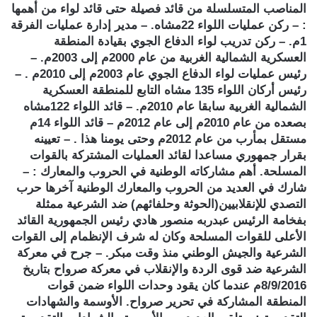
المناصب المتسلسلة من قائد فصيلة حتى قائد لواء من أهمها
: – ركن عمليات اللواء 22مشاه. – مدير إدارة عمليات الفرقة
1م. – ركن تدريب لواء الدفاع الجوي بقيادة المنطقة
العسكرية الشمالية الغربية من عام 2000م إلى 2003م. –
رئيس عمليات لواء الدفاع الجوي عام 2003م إلى 2010م . –
رئيس أركان اللواء 135 مشاه التابع للمنطقة العسكرية
الشمالية الغربية سابقا عام 2010م. – قائد اللواء 122مشاه
بصعده من عام 2010م إلى عام 2012م – قائد اللواء 14م
مستقل بمأرب من عام 2012م وحتى يومنا هذا . – تعيينه
بقرار جمهوري مساعدا لقائد العمليات المشتركة بالقوات
المسلحة. أهم مشاركاته الوطنية في الحروب والمعارك : –
شارك في العديد من الحروب والمعارك الوطنية آخرها حرب
التصدي للإنقلابيين(الحوثة وحلفائهم) ضد الشرعية ممثلة
بفخامة الرئيس عبدربه منصور هادي رئيس الجمهورية القائد
الأعلى للقوات المسلحة وكان له شرف الإنظمام إلى القوات
الشرعية والجيش الوطني منذ وقت مبكر. – جرح في معركة
الشرعية ضد قوى الردة والإنقلاب في معركة صرواح بتاريخ
8/9/2016م عندما كان يقود وحدات اللواء ضمن قوات
المنطقة المشاركة في تحرير صرواح. الأوسمة والشهادات