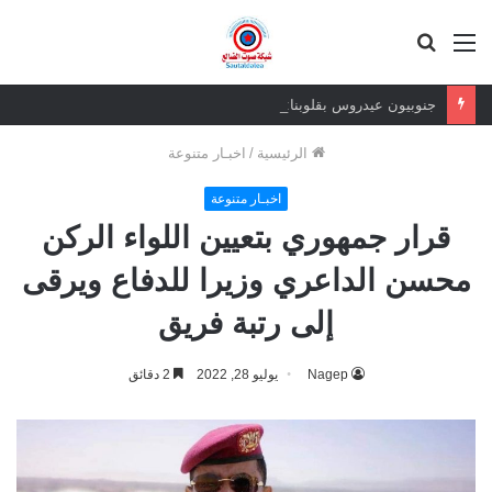
القائمة
بحث
عن
جنوبيون عيدروس بقلوبنا: الوفاء للقيادة يتجاوز الصور والجدران
الرئيسية
/
اخبـار متنوعة
اخبـار متنوعة
قرار جمهوري بتعيين اللواء الركن
محسن الداعري وزيرا للدفاع ويرقى
إلى رتبة فريق
Nagep
يوليو 28, 2022
2 دقائق