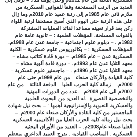
العسكرية الثالثة من عام 2012م وحتى يومنا هذا. – ترقى إلى
العديد من الرتب المستحقة وفقاً للقوانين العسكرية من
ملازم ثاني عام 1985م إلى رتبة عميد عام 2010م وما زال
على هذه الرتبة حتى اليوم الذي أصبح مستحقا لرتبة اللواء
ركن بعد قرار تعيينه مساعدا لقائد العمليات المشتركة
بالقوات المسلحة. المؤهلات العلمية : – ثانوية عامة عام
1982م . – دبلوم علوم اجتماعية – جامعة عدن عام 1988م.
المؤهلات العسكرية : – بكالوريوس علوم عسكرية – الكلية
العسكرية عدن – عام 1985م. – دورة قادة كتائب مشاه –
معهد الثلايا عدن عام 1993م. – دورة قادة ألوية مشاه –
معهد الثلايا عدن عام 1996م . – ماجستير علوم عسكرية –
كلية القيادة والأركان صنعاء – من عام 1998م حتى عام
2000م. – زمالة كلية الحرب العليا – الدفعة الثالثة – من عام
2007م الى عام 2008م . -عدد من الدورات المهنية
والتخصصية القصيرة. -له العديد من البحوث العلمية
والعسكرية التعبوية والإستراتيجية أهمها : – بحث نيل شهادة
الماجستير من كلية القادة والأركان صنعاء عام 2000م. –
بحث نيل زمالة كلية الحرب العليا من الأكاديمية العسكرية
العليا صنعاء عام2008م. – العديد من الأوراق البحثية
العسكرية . المناصب القيادية : تدرج العميد الداعري بمعظم