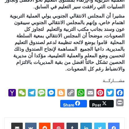
العملية التربوية والإرتقاء بمستوى التعليم نحو الأفضل وتجاوز
السلبيات التي رافقت سير التعليم في السابق.
مشيرا أن المجلس الانتقالي الجنوبي يولي العملية التربوية
اهتمام خاص، وإنهم بالمجلس الانتقالي الجنوبي سيبقون
عون وسند بجانب مكتب التربية والتعليم لتجاوز كل
الصعوبات، موضحاً أن المجلس الانتقالي بمعية السلطة
المحلية قاموا بوضع لائحه تنظيمة لدعم لصندوق التعليم
بالمديرية، داعيا الجميع المساهمة لإنجاح الصندوق وذلك
لتحسين وضع المعلم والعملية التعليمية، مؤكدا أن مديرية
الحصين تشكل حالتاً افضل من بقية المديريات بالالتزام
والانضباط رغم كل الصعوبات.
مشــــاركـــة
Y
W
T
M
M
B
C
W
E
P
T
F
a
e
e
e
e
l
o
h
m
i
w
a
P
Share
Post
h
C
l
s
s
o
p
a
a
n
i
c
r
o
h
e
s
s
g
y
t
i
t
t
e
i
b
t
e
l
s
لينكدإن
L
g
e
بينتيريست
a
g
a
o
مشاركة عبر البريد
n