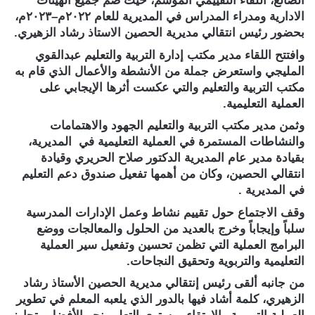
الضالع، اللقاء التقييمي الموسم، حيث ضم جميع الهيئات
الادارية ومدراء المدراس في المديرية للعام ٢٠٢٢م–٢٠٢٣م،
بحضور رئيس انتقالي مديرية الحصين الاستاذ رشاد الزهيري.
وافتتح اللقاء مدير مكتب إدارة التربية والتعليم عبدالقوي
المليجي واستعرض جملة من الأنشطة والأعمال الذي قام به
مكتب التربية والتعليم والتي عكست أثرها الإيجابي على
العملية التعليمية.
وثمن مدير مكتب التربية والتعليم الجهود والاهتمامات
والنشاطات المستمرة في العملية التعليمية في المديرية،
بقيادة مدير عام المديرية الدكتور صلاح الحريري وقيادة
انتقالي الحصين، وكان من أهمها تفعيل صندوق دعم التعليم
في المديرية .
وقف الاجتماع حول تقييم نشاط وعمل الإدارات المدرسية
سلباً وإيجاباً وخرج بالعديد من الحلول والمعالجات ووضع
البرامج العملية التي تظمن تحسين وتفعيل سير العملية
التعليمية والتربوية وتحقيق النجاحات.
من جانبه ألقى رئيس إنتقالي مديرية الحصين الأستاذ رشاد
الزهيري، كلمة أشاد فيها بالدور الذي يلعبه المعلم في تطوير