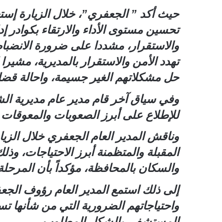
حيث أكد ” الجعفري”، خلال الزيارة إست
تحسين مستوى الأداء والارتقاء بكوادر إد
والاستقرار، مشددا على ضرورة الانضبا
تهدد الأمن والاستقرار بالمديرية، مشير
حل مشكلاتهم الغير جسيمة، واحالة قضايا
وفي سياق آخر قام مدير عام مديرية ال
للإطلاع على أبرز الصعوبات والمعوقات 
وناقش المدير العام الجعفري خلال الز
المقبلة والمتظمنة أبرز الاحتياجات، وذل
والسكان بالمحافظة، مؤكداً بأن المرحلة
إلى ذلك استمع المدير العام رؤوف الج
واحتياجاتهم الضرورية التي من شأنها 
المستشفى بالشكل المطلوب.