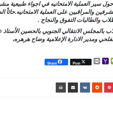
ول سير العملية الامتحانيه في اجواء طبيعية مشيدا
شرفين والمراقبين على العملية الامتحانيه.حاثاً 
اب والطالبات التفوق والنجاح .
 بالمجلس الانتقالي الجنوبي بالحصين الأستاذ عبد
فلحي ومدير الادارة الإعلامية وضاح هرهره،
P
Y
W
Share
Post
r
a
e
i
h
C
n
o
h
بينتيريست
مشاركة عبر البريد
طباعة
t
o
a
M
t
a
i