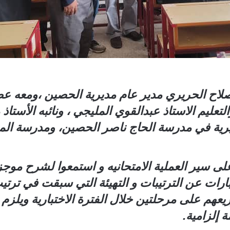
لأحد30 يونيو الأستاذ صلاح الحريري مدير عام مديرية الحصين
لتعليم الاستاذ عبدالقوي المليجي ، ونائبه الأست
يرية في مدرسة الحاج ناصر الحصين، ومدرسة الم
ى سير العملية الامتحانيه و استمعوا لشرح موجز م
بارات عن الترتيبات و التهيئة التي سبقت في ترت
عهم على مرحلتين خلال الفترة الاختبارية ويلزم 
ة إلزامية.