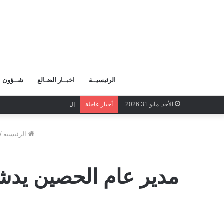
الرئيسيــة
اخبــار الضـالع
شــؤون ال
الأحد, مايو 31 2026
أخبار عاجلة
القائم بأعمال الأمين العام
الرئيسية
/
مدير عام الحصين يدشن 