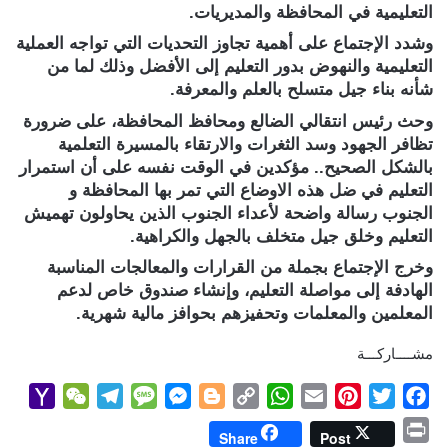
التعليمية في المحافظة والمديريات.
وشدد الإجتماع على أهمية تجاوز التحديات التي تواجه العملية
التعليمية والنهوض بدور التعليم إلى الأفضل وذلك لما من
شأنه بناء جيل متسلح بالعلم والمعرفة.
وحث رئيس انتقالي الضالع ومحافظ المحافظة، على ضرورة
تظافر الجهود وسد الثغرات والارتقاء بالمسيرة التعلمية
بالشكل الصحيح.. مؤكدين في الوقت نفسه على أن استمرار
التعليم في ضل هذه الاوضاع التي تمر بها المحافظة و
الجنوب رسالة واضحة لأعداء الجنوب الذين يحاولون تهميش
التعليم وخلق جيل متخلف بالجهل والكراهية.
وخرج الإجتماع بجملة من القرارات والمعالجات المناسبة
الهادفة إلى مواصلة التعليم، وإنشاء صندوق خاص لدعم
المعلمين والمعلمات وتحفيزهم بحوافز مالية شهرية.
مشــــاركـــة
Y
W
T
M
M
B
C
W
E
P
T
F
a
e
e
e
e
l
o
h
m
i
w
a
P
Share
Post
h
C
l
s
s
o
p
a
a
n
i
c