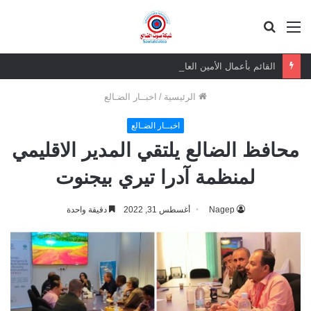
القائمة
بحث
عن
القائم بأعمال الأمين العام يعزي بوفاة الشيخ أبو بكر أحمد علي بن مسعود القاضي
الرئيسية
/
اخبــار الضـالع
اخبــار الضـالع
محافظ الضالع يلتقي المدير الاقليمي
لمنظمة آدرا تيري بيجنوت
Nagep
أغسطس 31, 2022
دقيقة واحدة