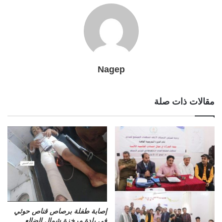
Nagep
مقالات ذات صلة
إصابة طفلة برصاص قناص حوثي
في بلدة مرخزة شمال الضالع .