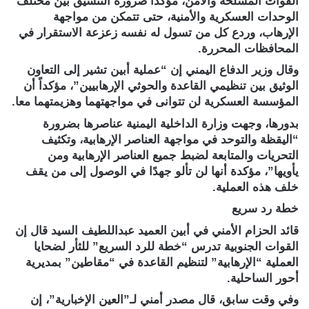
القوات المسلحة والأمن، مؤكدًا ضرورة التنسيق بين مختلف
الوحدات العسكرية والأمنية، حتى تتمكن من مواجهة
الإرهاب، وردع كل من تسول له نفسه زعزعة الاستقرار في
المحافظات المحررة.
وقال وزير الدفاع اليمني إن “عملية أبين تشير إلى التعاون
الوثيق بين تنظيمي القاعدة والحوثي الإرهابيين”، مؤكداً أن
المؤسسة العسكرية لن تتوانى في مواجهتهما وهزيمتهما معا.
بدورها، وجهت وزارة الداخلية اليمنية عناصرها بضرورة
“اليقظة والتوحد في مواجهة العناصر الإرهابية، وتكثيف
التحريات والمتابعة لضبط جميع العناصر الإرهابية ومن
يأويها”، مؤكدة أنها لن تألو جهدًا في الوصول إلى من يقف
خلف هذه العملية.
خطة رد سريع
قائد الحزام الأمني في أبين العميد عبداللطيف السيد قال إن
القوات الجنوبية تدرس “خطة للرد السريع” للثأر لضحايا
العملية “الإرهابية” لتنظيم القاعدة في “مقاطين” بمديرية
أحور الساحلية.
وفي وقت سابق، قال مصدر أمني لـ”العين الإخبارية”، إن