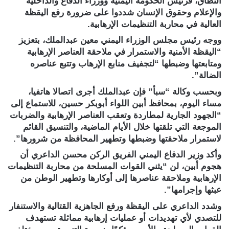
النطاق، فرئيس الحكومة اليمنية ووزراء الدفاع والداخلية
والإعلام وحقوق الإنسان شددوا على ضرورة رفع اليقظة
العالية في محاربة التنظيمات الإرهابية.
ووجه رئيس مجلس الوزراء اليمني معين عبدالملك، بتعزيز
“اليقظة الأمنية والاستمرار في ملاحقة العناصر الإرهابية
ومتابعتها وضبطها “لتجفيف منابع الإرهاب وتتبع عناصره
الضالة”.
وبحسب وكالة “سبأ” فإن عبدالملك أجرى اتصالا هاتفيا،
مساء اليوم، بمحافظ أبين اللواء أبوبكر حسين، للاستماع إلى
“الجهود الجارية لمطاردة وتعقب العناصر الإرهابية والضربات
الموجعة التي تلقتها خلال الأيام الماضية، والتنسيق القائم
لاستمرار ملاحقتها وضبطها وتطهير المحافظة من شرورها”.
وأكد وزير الدفاع اليمني الفريق الركن محسن الداعري أن
هجوم أبين، لن “يثني القوات المسلحة من محاربة التنظيمات
الإرهابية وملاحقة عناصرها إلى أوكارها وتطهير الوطن من
عبثها وإجرامها”.
وشدد الداعري على اليقظة ورفع الجاهزية القتالية والاستنفار
للتصدي لأي تهديدات أو عمليات إرهابية مماثلة تستهدف