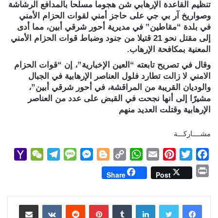
تنظيم القاعدة الإرهابي شن هجوما مسلحا بالمدافع الرشاشة
وصواريخ آر بي جي على حاجز أمني لقوات الحزام الأمني
في بلدة “مقاطين” في مديرية أحور شرقي أبين، مما أدى
إلى مقتل نحو 21 قتيلا من جنود وضباط قوات الحزام الأمني
المعنية بمكافحة الإرهاب.
وقال في تصريح تابعته “العين الإخبارية”، إن “قوات الحزام
الامني لا زالت تطارد فلول العناصر الإرهابية في الجبال
والوديان القريبة من المراقشة، في أحور شرقي أبين”،
مشيرًا إلى أنها نجحت في القبض على عدد من العناصر
الإرهابية وقتلت العديد منهم
مشــــاركـــة
Y
W
T
M
M
B
C
W
E
P
T
F
a
e
e
e
e
l
o
h
m
i
w
a
P
Share
Post
h
C
l
s
s
o
p
a
a
n
i
c
r
o
h
e
s
s
g
y
t
i
t
t
e
i
b
t
e
l
s
لينكدإن
L
g
e
بينتيريست
a
g
a
o
مشاركة عبر البريد
n
M
t
r
g
n
e
i
A
r
e
o