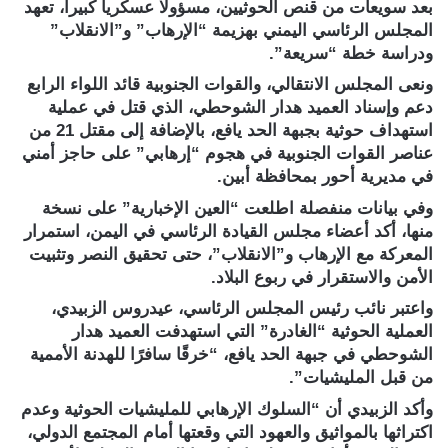
بعد سويعات من قنص الحوثيين، مسؤولا عسكريا كبيرا، تعهد
المجلس الرئاسي اليمني بهزيمة “الإرهاب” و”الانقلاب”
ودراسة خطة “سريعة”.
ونعى المجلس الانتقالي، والقوات الجنوبية قائد اللواء الرابع
دعم وإسناد العميد هدار الشوحطي، الذي قتل في عملية
استهداف حوثية بجبهة الحد يافع، بالإضافة إلى مقتل 21 من
عناصر القوات الجنوبية في هجوم “إرهابي” على حاجز أمني
في مديرية أحور بمحافظة أبين.
وفي بيانات منفصلة اطلعت “العين الإخبارية” على نسخة
منها، أكد أعضاء مجلس القيادة الرئاسي في اليمن، استمرار
المعركة مع الإرهاب و”الانقلاب”، حتى تحقيق النصر وتثبيت
الأمن والاستقرار في ربوع البلاد.
واعتبر نائب رئيس المجلس الرئاسي، عيدروس الزبيدي،
العملية الحوثية “الغادرة” التي استهدفت العميد هدار
الشوحطي في جبهة الحد يافع، “خرقًا سافرًا للهدنة الأممية
من قبل المليشيات”.
وأكد الزبيدي أن “السلوك الإرهابي للمليشيات الحوثية وعدم
اكتراثها بالمواثيق والعهود التي وقعتها أمام المجتمع الدولي،