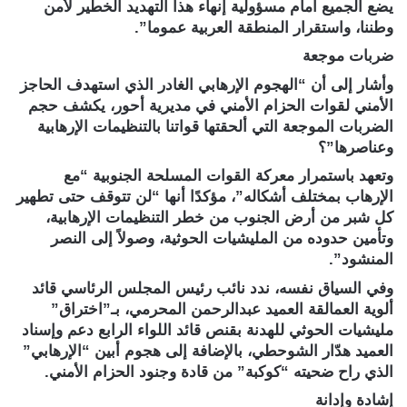
يضع الجميع أمام مسؤولية إنهاء هذا التهديد الخطير لأمن
وطننا، واستقرار المنطقة العربية عموما”.
ضربات موجعة
وأشار إلى أن “الهجوم الإرهابي الغادر الذي استهدف الحاجز
الأمني لقوات الحزام الأمني في مديرية أحور، يكشف حجم
الضربات الموجعة التي ألحقتها قواتنا بالتنظيمات الإرهابية
وعناصرها”؟
وتعهد باستمرار معركة القوات المسلحة الجنوبية “مع
الإرهاب بمختلف أشكاله”، مؤكدًا أنها “لن تتوقف حتى تطهير
كل شبر من أرض الجنوب من خطر التنظيمات الإرهابية،
وتأمين حدوده من المليشيات الحوثية، وصولاً إلى النصر
المنشود”.
وفي السياق نفسه، ندد نائب رئيس المجلس الرئاسي قائد
ألوية العمالقة العميد عبدالرحمن المحرمي، بـ”اختراق”
مليشيات الحوثي للهدنة بقنص قائد اللواء الرابع دعم وإسناد
العميد هدّار الشوحطي، بالإضافة إلى هجوم أبين “الإرهابي”
الذي راح ضحيته “كوكبة” من قادة وجنود الحزام الأمني.
إشادة وإدانة