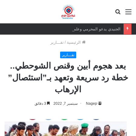
القائمة
بحث
عن
الجنيدي يدعو المحرمي وعلماء التيار السلفي إلى موقف واضح من الإساءة للزبيدي ويحذر من تداعيات الصمت
الرئيسية
/
تقـــارير
تقـــارير
بعد هجوم أبين وقنص الشوحطي..
خطة رد سريعة وتعهد بـ”استئصال”
الإرهاب
Nagep
سبتمبر 7, 2022
3 دقائق