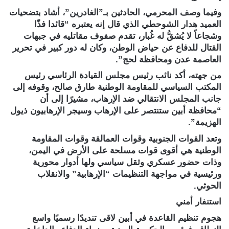
وفيما وصف المحرمي، الحادثين بـ”الغادرين”، أشاد بتضحيات
العميد هدار الشوحطي الذي قال إنه يعتبره “قائدا فذّا
وشجاعاً لا يُشقُّ له غُبار، تقدم صفوف مقاتليه في جبهات
القتال للدفاع عن حياض الوطن، وكان له دور كبير في تحرير
العاصمة عدن ومحافظة لحج”.
من جهته، أكد نائب رئيس مجلس القيادة الرئاسي رئيس
المكتب السياسي للمقاومة الوطنية طارق صالح، وقوفه إلى
جانب المجلس الانتقالي ضد الإرهاب، مشيرًا إلى أن
“محافظة أبين ستنتصر على الإرهاب وسيجر الإرهابيون ذيول
الهزيمة”.
وتعد القوات الجنوبية وقوات العمالقة وقوات المقاومة
الوطنية هي أقوى قوات مسلحة على الأرض في اليمن،
وذات حضور عسكري وثقل سياسي ولها أدوار محورية
ورئيسية في مواجهة التنظيمات “الإرهابية” والانقلاب
الحوثي.
استنفار أمني
هجوم تنظيم القاعدة في أبين لاقى تنديدًا رسميًا واسع