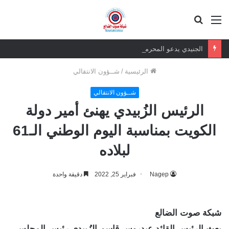
القائمة
بحث
عن
الجنيدي يدعو المحرمي وعلماء التيار السلفي إلى موقف واضح من الإساءة للزبيدي ويحذر من تداعيات الصمت
الرئيسية
/
شــؤون الانتقالي
شــؤون الانتقالي
الرئيس الزُبيدي يهنئ أمير دولة
الكويت بمناسبة اليوم الوطني الـ61
لبلاده
Nagep
فبراير 25, 2022
دقيقة واحدة
شبكة صوت الضالع
بعث الرئيس القائد عيدروس قاسم الزُبيدي رئيس المجلس