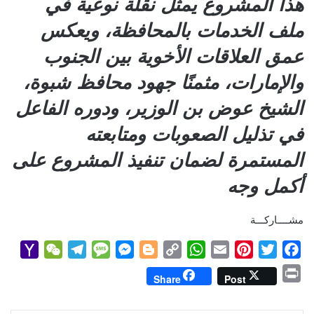
هذا المشروع يمثل نقلة نوعية في
ملف الخدمات بالمحافظة، ويعكس
عمق العلاقات الأخوية بين الجنوب
والإمارات، مثمنًا جهود محافظ شبوة،
الشيخ عوض بن الوزير، ودوره الفاعل
في تذليل الصعوبات ومتابعته
المستمرة لضمان تنفيذ المشروع على
أكمل وجه
مشــــاركـــة
Y
W
T
M
M
B
C
W
E
P
T
F
a
e
e
e
e
l
o
h
m
i
w
a
P
Share
Post
h
C
l
s
s
o
p
a
a
n
i
c
r
o
h
e
s
s
g
y
t
i
t
t
e
i