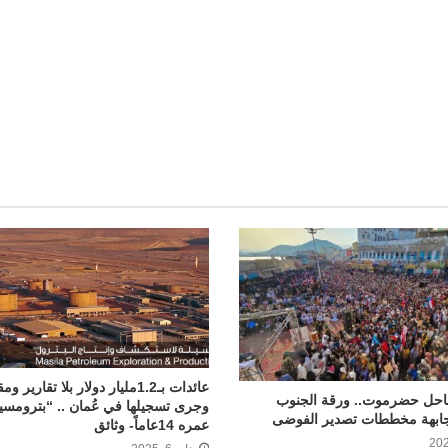
l
عائدات بـ1.2مليار دولار بلا تقاري
احل حضرموت.. ورقة الجنوب
وجرى تسجيلها في عُمان .. “بترومسيل
جابهة مخططات تصدير الفوضى
عمره 14عاماً- وثائق