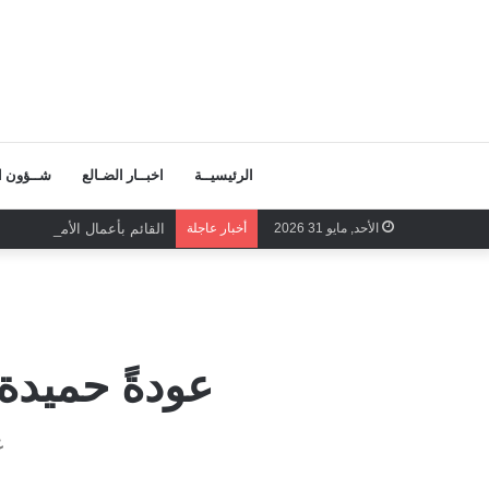
الرئيسيــة
اخبــار الضـالع
شــؤون ال
الأحد, مايو 31 2026
أخبار عاجلة
القائم بأعمال الأمين العام
عودةً حميدة
ع