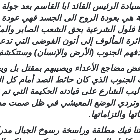
يادة الرئيس القائد ابا القاسم بعد جول
بقة هي بعودة الروح الى الجسد فهي عود
 فلول الشرعية بحق الشعب الصابر والمك
ة المألوف إلى أتون الفوضى التي تدعو إ
فهم الجنوب (الأرض والإنسان) وستتكشف 
غض مضاجع الأعداء ويصيبهم بمقتل بل و
الجنوب الذي كان حائط الصد أمام كل ال
تأليب الشارع على قيادته الحكيمة التي تم
وتردي الوضع المعيشي في ظل صمت مطب
ها والتزاماتها.
قتنا فيك مطلقة وراسخة رسوخ الجبال مدر