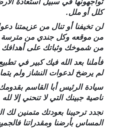
تواجهونها في سبيل استعادة الأر
كلل أو ملل.
لن تخيفنا أو تنال من عزيمتنا دعو
من موقعه وكل جندي من مترسة يبا
من شموخك وثباتك على أهدافك الو
فأملنا بعد الله فيك كبير في تطب
لم يرضخ لدعوات النشاز ولم يتما
سيادة الرئيس أبا القاسم بقدومك
ناصية جبينك التي لا تنحني إلا لله
نجدد ترحيبنا بعودتك متمنين لك ا
المساس بأرضنا ومقدراتنا فالجمي