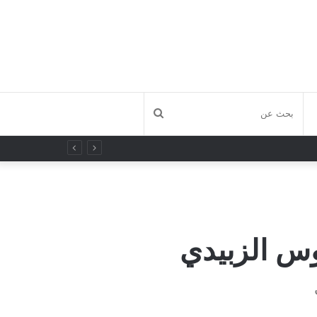
بحث
عن
وس الزبيدي