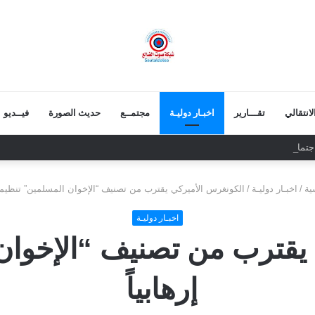
انتقالي
تقـــارير
اخبـار دوليـة
مجتمــع
حديث الصورة
فيــديو
ماعية من الضالع تقدم واجب العزاء لأسرة الرئيس السابق عبدربه منصور هادي
ية
/
اخبـار دوليـة
/
الكونغرس الأميركي يقترب من تصنيف “الإخوان المسلمين” تنظيماً 
اخبـار دوليـة
يقترب من تصنيف “الإخوان 
إرهابياً