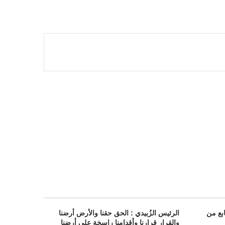
بع من
الرئيس الزُبيدي : الحق حقنا والأرض أرضنا
والقرار قرارنا وأقدامنا راسخة على أرضنا