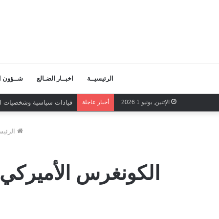
الرئيسيــة
اخبــار الضـالع
شــؤون ال
الإثنين, يونيو 1 2026
أخبار عاجلة
قيادات سياسية وشخصيات اجت
الرئيس
الكونغرس الأميركي 