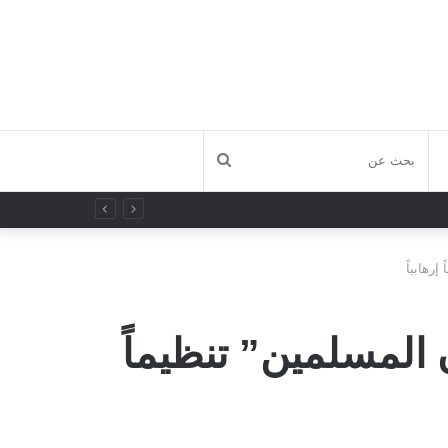
بحث
عن
إرهابياً
المسلمين” تنظيماً