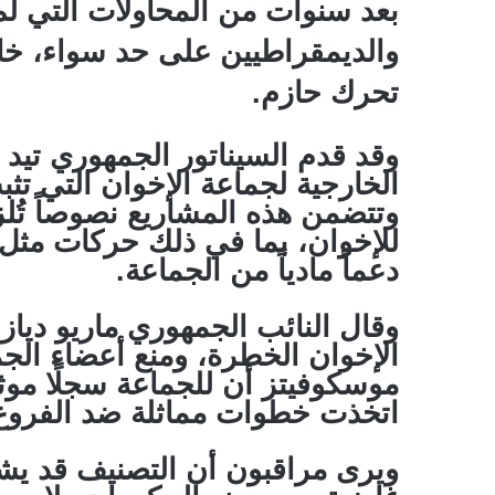
بعد سنوات من المحاولات التي ل
تحرك حازم.
وقد قدم السيناتور الجمهوري تيد
الخارجية لجماعة الإخوان التي ت
وتتضمن هذه المشاريع نصوصاً تُلزم
للإخوان، بما في ذلك حركات مثل 
دعماً مادياً من الجماعة.
وقال النائب الجمهوري ماريو دياز
الإخوان الخطرة، ومنع أعضاء الجم
موسكوفيتز أن للجماعة سجلًا موثق
اتخذت خطوات مماثلة ضد الفروع ا
ويرى مراقبون أن التصنيف قد يشم