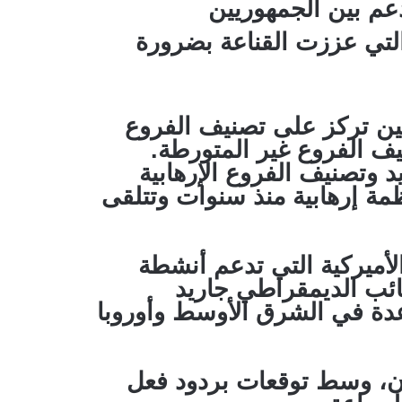
عم بين الجمهوريين
يمقراطيين على حد سواء، خاصة بعد هجمات السابع من أكتوبر 2023 التي عززت القناعة بضرورة
نين تركز على تصنيف الفروع
ف الفروع غير المتورطة.
د وتصنيف الفروع الإرهابية
مة إرهابية منذ سنوات وتتلقى
لأميركية التي تدعم أنشطة
نائب الديمقراطي جاريد
 عدة في الشرق الأوسط وأوروبا
دن، وسط توقعات بردود فعل