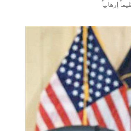
ً إرهابياً