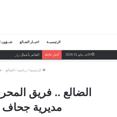
الرئيسيــة
اخبــار الضـالع
شــؤون ال
الأحد, مايو 31 2026
أخبار عاجلة
القائم بأعمال رئيس الجمعي
الرئيسية
/
رباضية
/
الضالع .. 
الضالع .. فريق المحر
مديرية جحاف ا