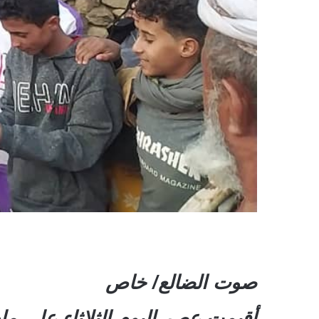
صوت الضالع/ خاص
أقيمت عصر اليوم الثلاثاء على مل