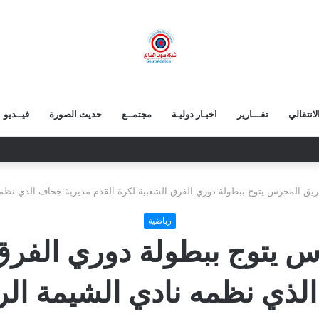
انتقالي
تقـــارير
اخبـار دوليـة
مجتمــع
حديث الصورة
فيــديو
ة الوطنية يزور المناضل حسين ناجي ويطمئن على صحته
فريق المحرس يتوج ببطولة دوري الفرق الشعبية لكرة القدم مديرية جحاف الذي نظمه
رباضية
س يتوج ببطولة دوري الفرق
لذي نظمه نادي الشيمة الر