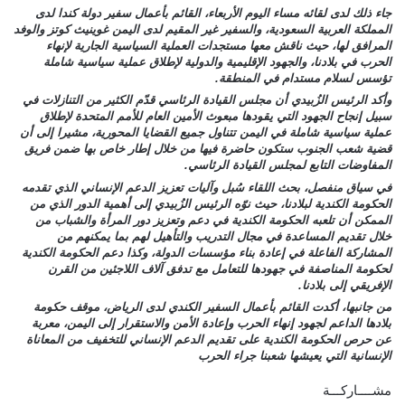
جاء ذلك لدى لقائه مساء اليوم الأربعاء، القائم بأعمال سفير دولة كندا لدى
المملكة العربية السعودية، والسفير غير المقيم لدى اليمن غوينيث كوتز والوفد
المرافق لها، حيث ناقش معها مستجدات العملية السياسية الجارية لإنهاء
الحرب في بلادنا، والجهود الإقليمية والدولية لإطلاق عملية سياسية شاملة
تؤسس لسلام مستدام في المنطقة.
وأكد الرئيس الزُبيدي أن مجلس القيادة الرئاسي قدّم الكثير من التنازلات في
سبيل إنجاح الجهود التي يقودها مبعوث الأمين العام للأمم المتحدة لإطلاق
عملية سياسية شاملة في اليمن تتناول جميع القضايا المحورية، مشيرا إلى أن
قضية شعب الجنوب ستكون حاضرة فيها من خلال إطار خاص بها ضمن فريق
المفاوضات التابع لمجلس القيادة الرئاسي.
في سياق منفصل، بحث اللقاء سُبل وآليات تعزيز الدعم الإنساني الذي تقدمه
الحكومة الكندية لبلادنا، حيث نوّه الرئيس الزُبيدي إلى أهمية الدور الذي من
الممكن أن تلعبه الحكومة الكندية في دعم وتعزيز دور المرأة والشباب من
خلال تقديم المساعدة في مجال التدريب والتأهيل لهم بما يمكنهم من
المشاركة الفاعلة في إعادة بناء مؤسسات الدولة، وكذا دعم الحكومة الكندية
لحكومة المناصفة في جهودها للتعامل مع تدفق آلاف اللاجئين من القرن
الإفريقي إلى بلادنا.
من جانبها، أكدت القائم بأعمال السفير الكندي لدى الرياض، موقف حكومة
بلادها الداعم لجهود إنهاء الحرب وإعادة الأمن والاستقرار إلى اليمن، معربة
عن حرص الحكومة الكندية على تقديم الدعم الإنساني للتخفيف من المعاناة
الإنسانية التي يعيشها شعبنا جراء الحرب
مشــــاركـــة