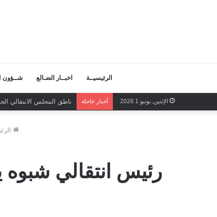
الرئيسيــة
اخبــار الضـالع
شــؤون ال
الإثنين, يونيو 1 2026
أخبار عاجلة
بتكليف من الرئيس الزُبيدي
الرئي
رئيس انتقالي شبوه 