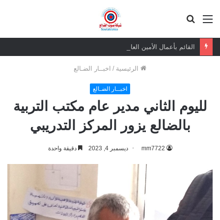
القائمة
بحث
عن
القائم بأعمال الأمين العام يعزي بوفاة الشيخ أبو بكر أحمد علي بن مسعود القاضي
الرئيسية
/
اخبــار الضـالع
اخبــار الضـالع
لليوم الثاني مدير عام مكتب التربية
بالضالع يزور المركز التدريبي
mm7722
ديسمبر 4, 2023
دقيقة واحدة