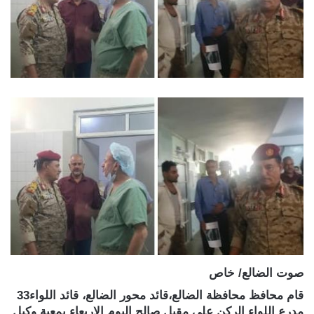
صوت الضالع/ خاص
قام محافظ محافظة الضالع،قائد محور الضالع، قائد اللواء33
مدرع اللواء الركن علي مقبل صالح اليوم الاربعاء بمعية وكيل