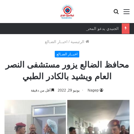
القائمة
بحث
عن
الجنيدي يدعو المحرمي وعلماء التيار السلفي إلى موقف واضح من الإساءة للزبيدي ويحذر من تداعيات الصمت
الرئيسية
/
اخبــار الضـالع
اخبــار الضـالع
محافظ الضالع يزور مستشفى النصر
العام ويشيد بالكادر الطبي
Nagep
يونيو 29, 2022
أقل من دقيقة