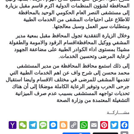
المحافطة لشؤون المنظمات الدولية اكرم قاسم مقبل بزيارة
إلى مستشفى النصر العام الحكومي الوحيد بالمحافظة
للاطلاع على احتياجات المشفى من الخدمات الطبية
ومتطلبات سير العمل وسبل معالجتها.
وخلال الزيارة التفقدية تجول المحافظ مقبل بمعية مدير
المشفي ووكيل المحافظةاقسام الرقود والامومة والطفولة
مشيدًا بمستوى اداء الكوادر الطبية على مضاعفة الجهود
لرعاية المرضى وتحسين الخدمات.
إلى ذلك استمع محافظ المحافظة من مدير المستشفى
محمد محسن إلى شرح واف عن اهم الخدمات الطبية التي
تقدمها المشفى للمرضى في مختلف الاقسام وايضا استقبال
جرحى الحرب وتوفير الرعاية الكاملة موضحًا إلى أن هناك
تحديات تواجهه المستشفى بسببب عدم صرف الميزانية
التشغيلة المعتمدة من وزارة الصحة
مشــــاركـــة
Y
W
T
M
M
B
C
W
E
P
T
F
a
e
e
e
e
l
o
h
m
i
w
a