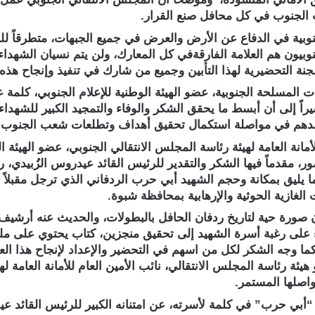
الجنوب في كل محافل صنع القرار.
بية في الدفاع عن الأرض والعرض في جميع الجبهات، متطرقاً للدور
الجنوبيون هم العلامة الفارقةفي كل المعارك، ولن يتم نسيان الشه
لجنة التحضيرية لهذا التأبين وجميع من شارك في تنفيذ وإنجاح هذه ا
لمسلحة الجنوبية، عضو الهيئة الوطنية للإعلام الجنوبي، كلمة عب
اً إلى أن أبسط ما يحقق الشكر والوفاء والتمجيد الكبير للشهداء
نخلدهم في مواصلة استكمال تحقيق أهداف وتطلعات شعب الجنوب ال
أمانة العامة لهيئة رئاسة المجلس الانتقالي الجنوبي، عضو الهيئة ا
، مقدماً فيها الشكر والتقدير للرئيس القائد عيدروس الزُبيدي، 
ا يليق بمكانة وحجم الشهيد أبي حرب الردفاني الذي ترجل مقبلاً غ
الغازية الحوثية والإرهابية بمحافظة شبوة.
ن صورة حية لتاريخ ردفان الحافل بالبطولات، والحديث عنه أرشي
ءً على رغبة أسرة الشهيد إلى تحقيق منجزين، كتاب يحتوي على م
كما وجه الشكر لكل من اسهم في التحضير والإعداد لإنجاح هذا العم
رئاسة المجلس الانتقالي، نائب الأمين العام للأمانة العامة لهيئ
واصلها المستمر.
“أبي حرب” في كلمة لأسرته، عن امتنانه الكبير للرئيس القائد عي