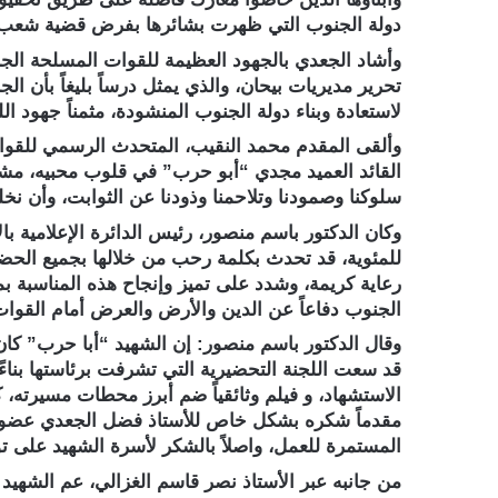
دولة الجنوب التي ظهرت بشائرها بفرض قضية شعب 
وأشاد الجعدي بالجهود العظيمة للقوات المسلحة الجنو
تحرير مديريات بيحان، والذي يمثل درساً بليغاً بأن 
لاستعادة وبناء دولة الجنوب المنشودة، مثمناً جهود ال
وألقى المقدم محمد النقيب، المتحدث الرسمي للقوات ا
القائد العميد مجدي “أبو حرب” في قلوب محبيه، مشير
سلوكنا وصمودنا وتلاحمنا وذودنا عن الثوابت، وأن 
وكان الدكتور باسم منصور، رئيس الدائرة الإعلامية بال
للمئوية، قد تحدث بكلمة رحب من خلالها بجميع الحضور
رعاية كريمة، وشدد على تميز وإنجاح هذه المناسبة بم
الجنوب دفاعاً عن الدين والأرض والعرض أمام القوات 
وقال الدكتور باسم منصور: إن الشهيد “أبا حرب” كا
قد سعت اللجنة التحضيرية التي تشرفت برئاستها بنا
الاستشهاد، و فيلم وثائقياً ضم أبرز محطات مسيرته، 
مقدماً شكره بشكل خاص للأستاذ فضل الجعدي عضو هيئة 
المستمرة للعمل، واصلاً بالشكر لأسرة الشهيد على ت
من جانبه عبر الأستاذ نصر قاسم الغزالي، عم الشهيد 