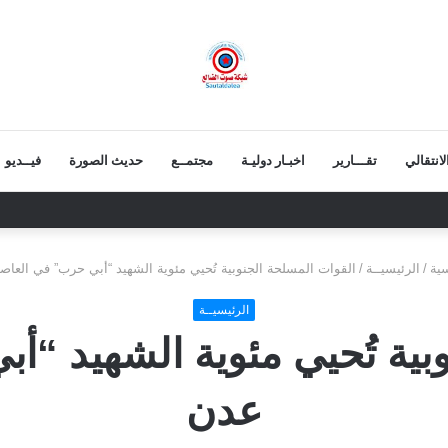
انتقالي
تقـــارير
اخبـار دوليـة
مجتمــع
حديث الصورة
فيــديو
اء التيار السلفي إلى موقف واضح من الإساءة للزبيدي ويحذر من تداعيات الصمت
ية
/
الرئيسيــة
/
القوات المسلحة الجنوبية تُحيي مئوية الشهيد “أبي حرب” في العا
الرئيسيــة
بية تُحيي مئوية الشهيد “
عدن