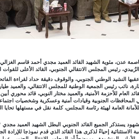
عاصمة عدن، مئوية الشهيد القائد العميد مجدي أحمد قاسم الغزالي 
زُبيدي، رئيس المجلس الانتقالي الجنوبي، القائد الأعلى للقوات ا
عقبها النشيد الوطني الجنوبي، والوقوف دقيقة حداد لقراءة الفا
رة، نائب رئيس الجمعية الوطنية للمجلس الانتقالي، والعميد طيا
ئد العام للأحزمة الأمنية، والعميد مختار النوبي، قائد محوري أب
ي المحافظات الجنوبية وقيادات أمنية وعسكرية وشخصيات اجتماع
 للأمانة العامة لهيئة رئاسة المجلس، كلمة نقل في مستهلها تحايا
شهود يستذكر الجميع القائد الجنوبي البطل الشهيد العميد مجدي 
ة الاستثنائية إحياءً لذكرى هذا القائد الذي قدم نموذجا للإرادة ا
الأماني المنشودة، وموضحاً أن المجلس الانتقالي الجنوبي عمل م