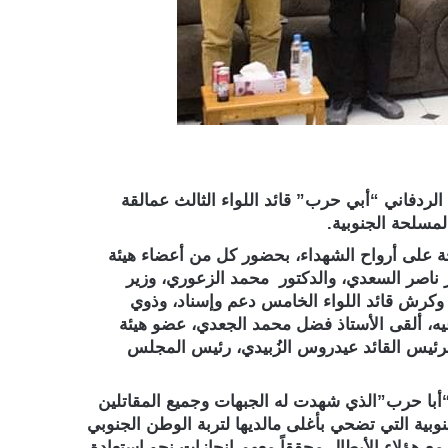
الردفاني “أبي حرب” قائد اللواء الثالث عمالقة
لمسلحة الجنوبية.
تحة على أرواح الشهداء، بحضور كل من أعضاء هيئة
ر ناصر السعدي، والدكتور محمد الزعوري، وزير
ين وكرش قائد اللواء الخامس دعم وإسناد، وذوي
يه، ألقى الأستاذ فضل محمد الجعدي، عضو هيئة
 الرئيس القائد عيدروس الزُبيدي، رئيس المجلس
“أبا حرب”الذي شهدت له الجبهات وجميع المقاتلين
لجنوبية التي تضحي بأغلى مالديها لتربة الوطن الجنوبي
ع هؤلاء الأبطال محققاً معهم إنجازات نحو استعادة