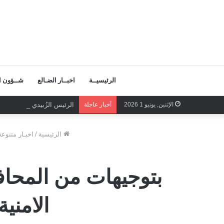
الرئيسيــة
اخبــار الضـالع
شــؤون ال
الإثنين, يونيو 1 2026
أخبار عاجلة
الرئيس الزُبيدي الرهان الر
الرئيسية
/
اخبـار متنوعة
بتوجيهات من المحاف
الامني