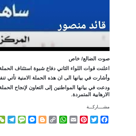
صوت الضالع/ خاص
اعلنت قوات اللواء الثاني دفاع شبوة استئناف الحملة 
وأشارت في بيانها الى ان هذه الحملة الامنية تأتي تن
ودعت في بيانها المواطنين إلى التعاون لإنجاح الحمل
الارهابية المتمردة.
مشــــاركـــة
T
M
M
B
C
W
E
P
T
F
e
e
e
l
o
h
m
i
w
a
l
s
s
o
p
a
a
n
i
c