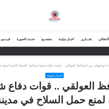
انتقالي
تقـــارير
اخبـار دوليـة
مجتمــع
حديث الصورة
فيــديو
ابح.. ثقة شعبية مطلقة في معركة الهوية والسيادة
/
بتوجيهات من المحافظ العولقي .. قوات دفاع شبوة تستأنف الحملة الامنية لمنع 
اخبـار متنوعة
ظ العولقي .. قوات دفاع ش
ة لمنع حمل السلاح في مدين