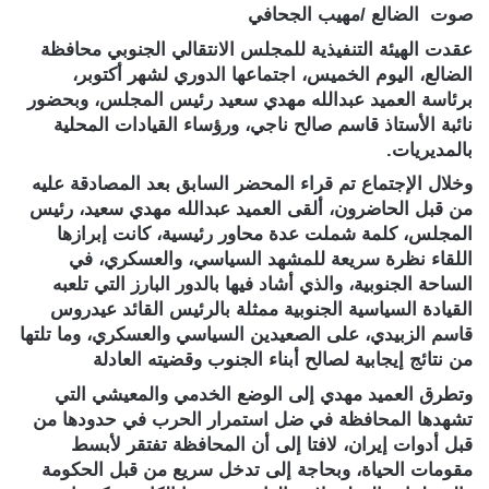
صوت الضالع /مهيب الجحافي
عقدت الهيئة التنفيذية للمجلس الانتقالي الجنوبي محافظة
الضالع، اليوم الخميس، اجتماعها الدوري لشهر أكتوبر،
برئاسة العميد عبدالله مهدي سعيد رئيس المجلس، وبحضور
نائبة الأستاذ قاسم صالح ناجي، ورؤساء القيادات المحلية
بالمديريات.
وخلال الإجتماع تم قراء المحضر السابق بعد المصادقة عليه
من قبل الحاضرون، ألقى العميد عبدالله مهدي سعيد، رئيس
المجلس، كلمة شملت عدة محاور رئيسية، كانت إبرازها
اللقاء نظرة سريعة للمشهد السياسي، والعسكري، في
الساحة الجنوبية، والذي أشاد فيها بالدور البارز التي تلعبه
القيادة السياسية الجنوبية ممثلة بالرئيس القائد عيدروس
قاسم الزبيدي، على الصعيدين السياسي والعسكري، وما تلتها
من نتائج إيجابية لصالح أبناء الجنوب وقضيته العادلة
وتطرق العميد مهدي إلى الوضع الخدمي والمعيشي التي
تشهدها المحافظة في ضل استمرار الحرب في حدودها من
قبل أدوات إيران، لافتا إلى أن المحافظة تفتقر لأبسط
مقومات الحياة، وبحاجة إلى تدخل سريع من قبل الحكومة