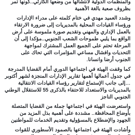
والمنظمات الدولية لانتشالها من وضعها الكارثي..كونها تمر
بظروف صعبة بالغة الأهمية
وشدد العميد مهدي في ختام كلمته على مدراء الإدارات
ورؤساء القيادات المحلية بالمديريات إلى ضرورة الارتقاء
بالعمل الإداري والمهني وتقديم صورة ملموسة على أرض
الواقع بما يلبي طموحات الشعب الجنوبي..مؤكدا إلى أن
المرحلة تحتم على الجميع العمل المشترك لمواجهة
التحديات وافشال مساعي المؤامرات التي تحاك على
الجنوب أرضا وانسانا.
كما وقفت الهيئة في اجتماعها الدوري أمام القضايا المدرجة
في جدول أعمالها أهمها تقارير الإدارات المنجزة لشهر أكتوبر
…إلى جانب الإستماع لتقارير رؤساء القيادات الانتقالية
بالمديريات والاستعداد للاحتفاء بالذكرى 55 للاستقلال الوطني
الجنوبي الناجز
واستعرضت الهيئة في اجتماعها جملة من القضايا المتصلة
بأوضاع المحافظة.. مشددة على أهمية بذل المزيد من
الجهود والإضطلاع بالمسؤولية وتقديم الخدمات للمواطنين
وأشادت الهيئة في اجتماعها بالصمود الأسطوري للقوات