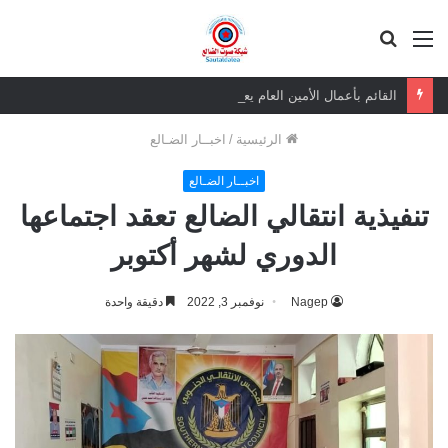
القائمة
بحث
عن
القائم بأعمال الأمين العام يعزي بوفاة الشيخ أبو بكر أحمد علي بن مسعود القاضي
الرئيسية
/
اخبــار الضـالع
اخبــار الضـالع
تنفيذية انتقالي الضالع تعقد اجتماعها
الدوري لشهر أكتوبر
Nagep
نوفمبر 3, 2022
دقيقة واحدة