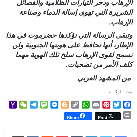
الإرهاب ودحر التيارات الظلامية والفصائل
الشريرة التي تهوى إسالة الدماء وصناعة
الإرهاب.
وتبقى الرسالة التي تؤكدها حضرموت في هذا
الإطار، أنها تحافظ على هويتها الجنوبية ولن
تسمح لقوى الإرهاب سلخ تلك الهوية مهما
كلف الأمر من تضحيات.
من المشهد العربي
مشــــاركـــة
Y
W
T
M
M
B
C
W
E
P
T
F
a
e
e
e
e
l
o
h
m
i
w
a
P
Share
Post
h
C
l
s
s
o
p
a
a
n
i
c
r
o
h
e
s
s
g
y
t
i
t
t
e
i
b
t
e
l
s
لينكدإن
L
g
e
بينتيريست
a
g
a
o
مشاركة عبر البريد